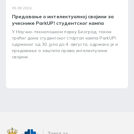
05.08.2026.
Предавање о интелектуалној својини за
учеснике ParkUP! студентског кампа
У Научно-технолошком парку Београд, током
трећег дана студентског стартап кампа ParkUP!,
одржаног од 30. јула до 4. августа, одржано је и
предавање о заштити права интелектуалне
својине.