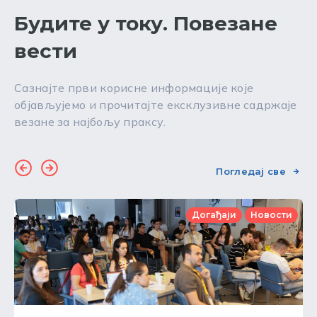
Будите у току. Повезане
вести
Сазнајте први корисне информације које
објављујемо и прочитајте ексклузивне садржаје
везане за најбољу праксу.
Погледај све
Догађаји
Новости