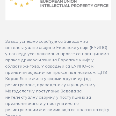
Завод успешно сарађује са Заводом за
интелектуалне својине Европске уније (ЕУИПО)
у погледу усаглашавања праксе са принципима
праксе држава чланица Европске уније у
области жигова. У сарадњи са ЕУИПО-ом,
принципи заједничке праксе под називом: ЦП8
Коришћење жига у форми другачијој од
регистроване, преведени су и укључени у
Методологију поступања Завода за
интелектуалну својину у поступцима за
признање жига и у поступцима по
регистрованим жиговима која се налази на сајту
Завода.