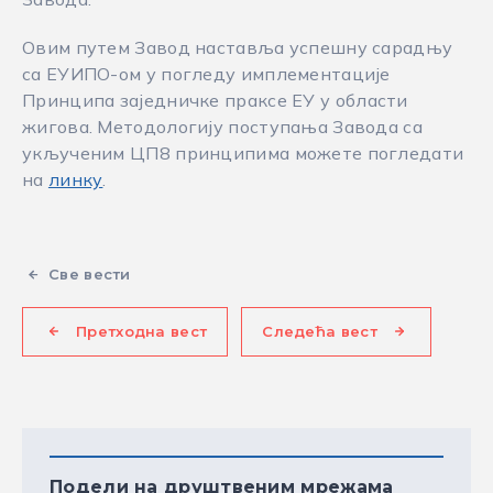
Овим путем Завод наставља успешну сарадњу
са ЕУИПО-ом у погледу имплементације
Принципа заједничке праксе ЕУ у области
жигова. Методологију поступања Завода са
укљученим ЦП8 принципима можете погледати
на
линку
.
Све вести
Претходна вест
Следећа вест
Подели на друштвеним мрежама