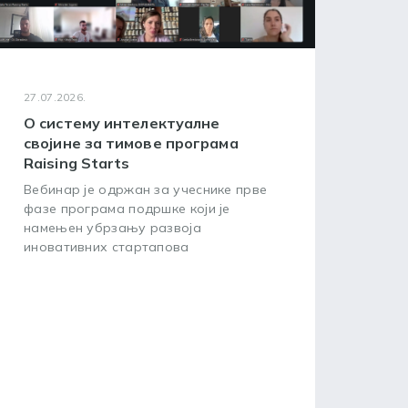
27.07.2026.
24.07
О систему интелектуалне
WIP
својине за тимове програма
окв
Raising Starts
усп
Вебинар је одржан за учеснике прве
Циљ
фазе програма подршке који је
пред
намењен убрзању развоја
зашт
иновативних стартапова
посл
20. 