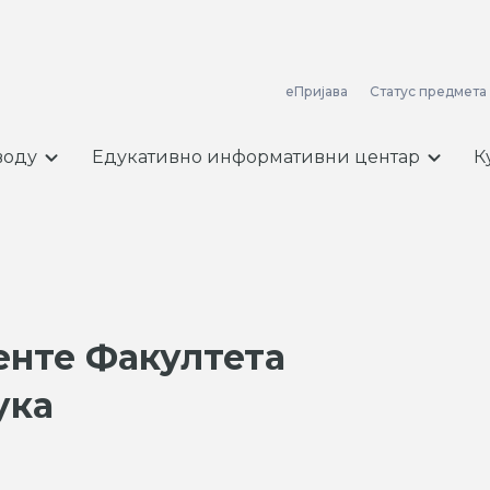
еПријава
Статус предмета
воду
Едукативно информативни центар
К
енте Факултета
ука