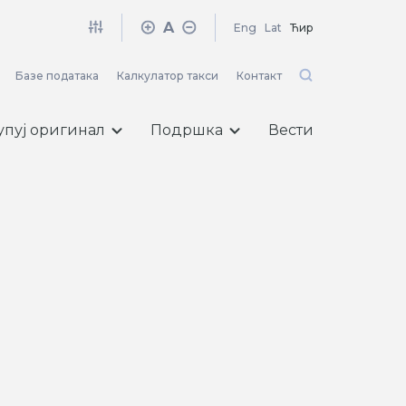
A
Eng
Lat
Ћир
Базе података
Калкулатор такси
Контакт
упуј оригинал
Подршка
Вести