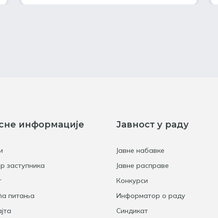
сне информације
Јавност у раду
и
Јавне набавке
р заступника
Јавне расправе
т
Конкурси
ћа питања
Информатор о раду
јта
Синдикат