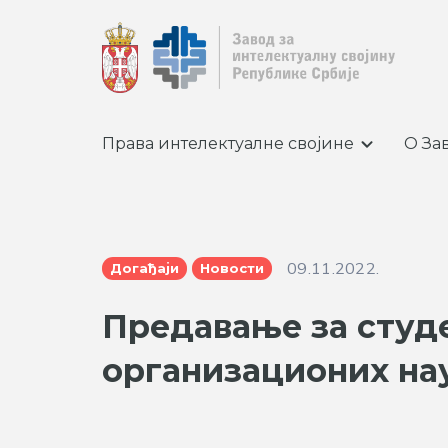
Права интелектуалне својине
О За
09.11.2022.
Догађаји
Новости
Предавање за студ
организационих на