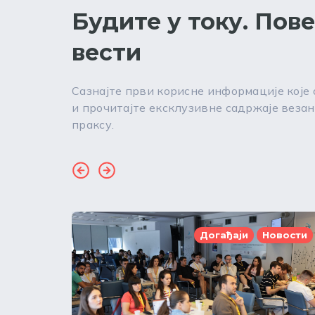
Будите у току. Пов
вести
Сазнајте први корисне информације које
и прочитајте ексклузивне садржаје везан
праксу.
Догађаји
Новости