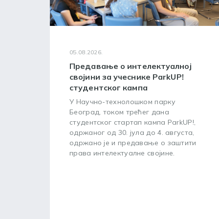
05.08.2026.
Предавање о интелектуалној
својини за учеснике ParkUP!
студентског кампа
У Научно-технолошком парку
Београд, током трећег дана
студентског стартап кампа ParkUP!,
одржаног од 30. јула до 4. августа,
одржано је и предавање о заштити
права интелектуалне својине.