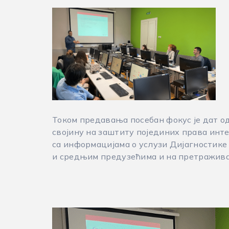
Током предавања посебан фокус је дат о
својину на заштиту појединих права инте
са информацијама о услузи Дијагностике
и средњим предузећима и на претражива