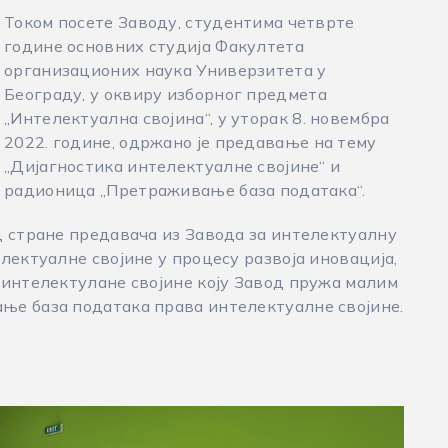
Током посете Заводу, студентима четврте
године основних студија Факултета
организационих наука Универзитета у
Београду, у оквиру изборног предмета
„Интелектуална својина“, у уторак 8. новембра
2022. године, одржано је предавање на тему
„Дијагностика интелектуалне својине“ и
радионица „Претраживање база података“.
д стране предавача из Завода за интелектуалну
лектуалне својине у процесу развоја иновација,
 интелектулане својине коју Завод пружа малим
ње база података права интелектуалне својине.