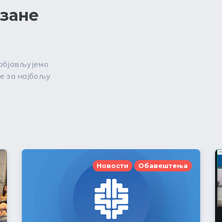
езане
 објављујемо
е за најбољу
Новости
Обавештења