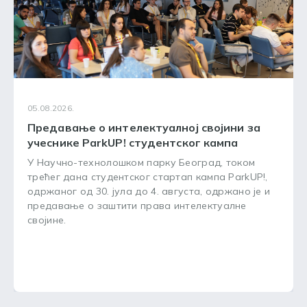
05.08.2026.
Предавање о интелектуалној својини за
учеснике ParkUP! студентског кампа
У Научно-технолошком парку Београд, током
трећег дана студентског стартап кампа ParkUP!,
одржаног од 30. јула до 4. августа, одржано је и
предавање о заштити права интелектуалне
својине.