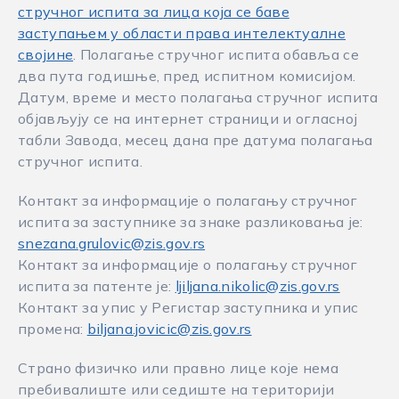
стручног испита за лица која се баве
заступањем у области права интелектуалне
својине
. Полагање стручног испита обавља се
два пута годишње, пред испитном комисијом.
Датум, време и место полагања стручног испита
објављују се на интернет страници и огласној
табли Завода, месец дана пре датума полагања
стручног испита.
Контакт за информације о полагању стручног
испита за заступнике за знаке разликовања је:
snezana.grulovic@zis.gov.rs
Контакт за информације о полагању стручног
испита за патенте је:
ljiljana.nikolic@zis.gov.rs
Контакт за упис у Регистар заступникa и упис
промена:
biljana.jovicic@zis.gov.rs
Страно физичко или правно лице које нема
пребивалиште или седиште на територији