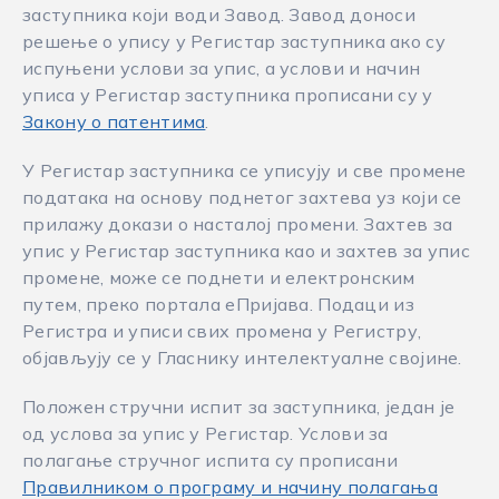
заступника који води Завод. Завод доноси
решење о упису у Регистар заступника ако су
испуњени услови за упис, а услови и начин
уписа у Регистар заступника прописани су у
Закону о патентима
.
У Регистар заступника се уписују и све промене
података на основу поднетог захтева уз који се
прилажу докази о насталој промени. Захтев за
упис у Регистар заступника као и захтев за упис
промене, може се поднети и електронским
путем, преко портала еПријава. Подаци из
Регистра и уписи свих промена у Регистру,
објављују се у Гласнику интелектуалне својине.
Положен стручни испит за заступника, један је
од услова за упис у Регистар. Услови за
полагање стручног испита су прописани
Правилником о програму и начину полагања