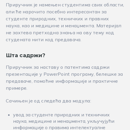
Приручник је намењен студентима свих области,
али ће нарочито посебно интересантан за
студенте природних, техничких и правних
наука, као и медицине и менаџмента. Материјал
не захтева претходна знања на ову тему код
студената нити код предавача.
Шта садржи?
Приручник за наставу о патентима садржи
презентације у PowerPoint програму, белешке за
предаваче, помоћне информације и практичне
примере.
Сачињен је од следећа два модула:
увод за студенте природних и техничких
наука, медицине и менаџмента, укључујући
информације о правима интелектуалне