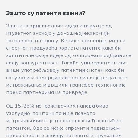
Зашто су патенти важни?
Заштита оригиналних идеја и изума је од
изузетног значаја у данашњој економији
заснованој на знању. Велике компаније, мала и
старт-ап предузећа користе патенте како би
заштитиле своје идеје од копирања и одбраниле
своју конкурентност. Такође, универзитети све
више употребљавају патентни систем како би
сачували и комерцијализовали своје резултате
истраживања и вршили трансфер технологије
према партнерима из привреде.
Од 15-25% истраживачких напора бива
узалудно, пошто (што није познато
истраживачима) је проналазак већ заштићен
патентом. Ово се може спречити подизањем
нивоа свести о значају патената и пружањем