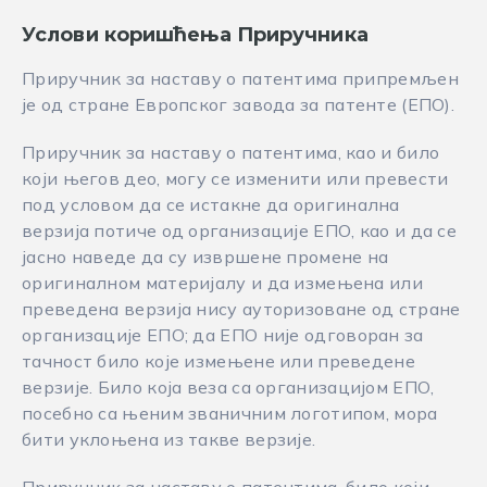
Услови коришћења Приручника
Приручник за наставу о патентима припремљен
је од стране Европског завода за патенте (EПО).
Приручник за наставу о патентима, као и било
који његов део, могу се изменити или превести
под условом да се истакне да оригинална
верзија потиче од организације ЕПО, као и да се
јасно наведе да су извршене промене на
оригиналном материјалу и да измењена или
преведена верзија нису ауторизоване од стране
организације ЕПО; да ЕПО није одговоран за
тачност било које измењене или преведене
верзије. Било која веза са организацијом ЕПО,
посебно са њеним званичним логотипом, мора
бити уклоњена из такве верзије.