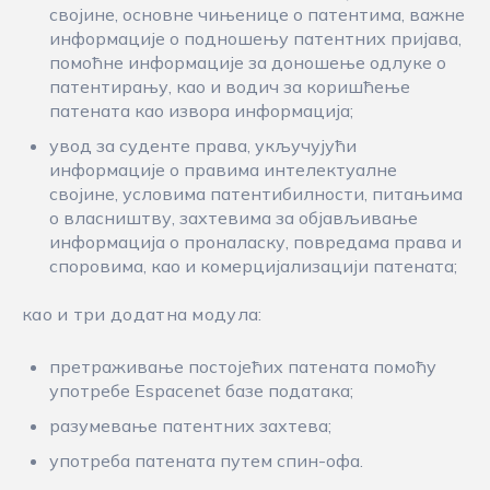
својине, основне чињенице о патентима, важне
информације о подношењу патентних пријава,
помоћне информације за доношење одлуке о
патентирању, као и водич за коришћење
патената као извора информација;
увод за суденте права, укључујући
информације о правима интелектуалне
својине, условима патентибилности, питањима
о власништву, захтевима за објављивање
информација о проналаску, повредама права и
споровима, као и комерцијализацији патената;
као и три додатна модула:
претраживање постојећих патената помоћу
употребе Espacenet базе података;
разумевање патентних захтева;
употреба патената путем спин-офа.