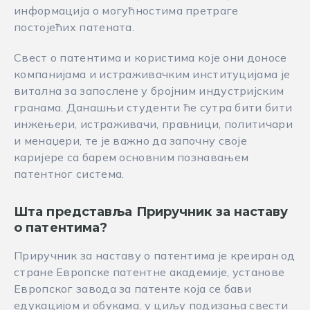
информација о могућностима претраге
постојећих патената.
Свест о патентима и користима које они доносе
компанијама и истраживачким институцијама је
витална за запослене у бројним индустријским
гранама. Данашњи студенти ће сутра бити бити
инжењери, истраживачи, правници, политичари
и менаџери, те је важно да започну своје
каријере са барем основним познавањем
патентног система.
Шта представља Приручник за наставу
о патентима?
Приручник за наставу о патентима је креиран од
стране Европске патентне академије, установе
Европског завода за патенте која се бави
едукацијом и обукама, у циљу подизања свести