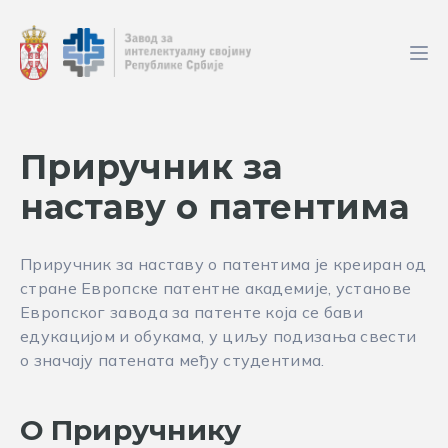
Приручник за
наставу о патентима
Приручник за наставу о патентима је креиран од
стране Европске патентне академије, установе
Европског завода за патенте која се бави
едукацијом и обукама, у циљу подизања свести
о значају патената међу студентима.
О Приручнику