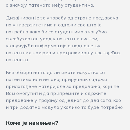
о значају патената међу студентима.
Дизајниран је за упоребу од стране предавача
на универзитетима и садржи све што је
потребно како би се студентима омогућио
свеобухватан увод у патентни систем,
укључујући информације о подношењу
патентних пријава и претраживању постојећих
патената .
Без обзира на то да ли имате искуства са
патентима или не, овај приручник садржи
прилагођене материјале за предавања, који ће
Вам омогућити да припремите и одржите
предавање у трајању од једног до два сата, као
и три додатна модула уколико то буде потребно.
Коме је намењен?