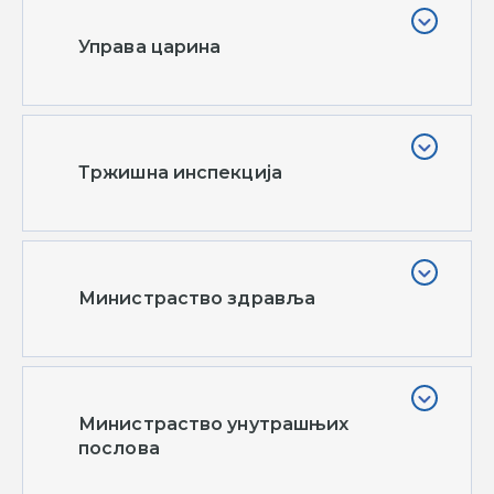
Управа царина
Тржишна инспекција
Министраство здравља
Министраство унутрашњих
послова