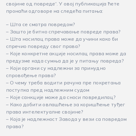
својине од повреде“. У овој публикација ћете
пронаћи одговоре на следећа питања:
– Шта се сматра повредом?
– Зашто је битно спречавање повреде права?
– Шта носилац права може да учини како би
спречио повреду свог права?
– Које конкретне акције носилац права може да
предузме када сумња да је у питању повреда?
– Који органи су надлежни за принудно
спровођење права?
– О чему треба водити рачуна пре покретања
поступка пред надлежним судом
– Које санкције може да сноси повредилац?
– Како добити овлашћење за коришћење туђег
права интелектуалне својине?
– Која је надлежност Завода у вези са повредом
права?