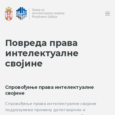
Повреда права
интелектуалне
својине
Спровођење права интелектуалне
својине
Спровођење права интелектуалне својине
подразумева примену делотворних и