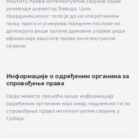
заштиту права интелектуалне својине којим
руководи директор Завода. Циљ
Координационог тела је да на оперативном
пољу прати и усмерава поједине послове из
делокруга више органа државне управе ради
ефикасније заштите права интелектуалне
својине:
Информације о
одређеним
органима за
спровођење права
Овде можете пронаћи више информација
одређеним органима који имају надлежности за
спровођење права интелектуалне својине у
Србији.