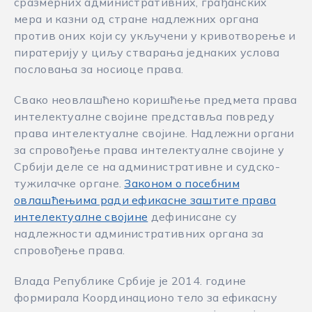
сразмерних административних, грађанских
мера и казни од стране надлежних органа
против оних који су укључени у кривотворење и
пиратерију у циљу стварања једнаких услова
пословања за носиоце права.
Свако неовлашћено коришћење предмета права
интелектуалне својине представља повреду
права интелектуалне својине. Надлежни органи
за спровођење права интелектуалне својине у
Србији деле се на административне и судско-
тужилачке органе.
Законом о посебним
овлашћењима ради ефикасне заштите права
интелектуалне својине
дефинисане су
надлежности административних органа за
спровођење права.
Влада Републике Србије је 2014. године
формирала Координационо тело за ефикасну