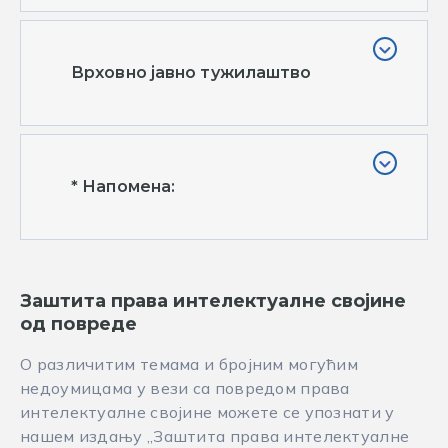
Врховно јавно тужилаштво
* Напомена:
Заштита права интелектуалне својине
од повреде
О различитим темама и бројним могућим
недоумицама у вези са повредом права
интелектуалне својине можете се упознати у
нашем издању „Заштита права интелектуалне