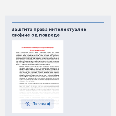
Заштита права интелектуалне
својине од повреде
Погледај