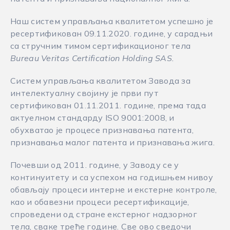
Наш систем управљања квалитетом успешно је
ресертификован 09.11.2020. године, у сарадњи
са стручним тимом сертификационог тела
Bureau Veritas
Certification Holding SAS
.
Систем управљања квалитетом Завода за
интелектуалну својину је први пут
сертификован 01.11.2011. године, према тада
актуелном стандарду ISO 9001:2008, и
обухватао је процесе признавања патента,
признавања малог патента и признавања жига.
Почевши од 2011. године, у Заводу се у
континуитету и са успехом на годишњем нивоу
обављају процеси интерне и екстерне контроле,
као и обавезни процеси ресертификације,
спроведени од стране екстерног надзорног
тела, сваке треће године. Све ово сведочи