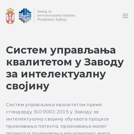
Систем управљања
квалитетом у Заводу
за интелектуалну
својину
Систем управљања квалитетом према
стандарду ISO 9001:2015 у Заводу за
интелектуалну својину обухвата процесе
признавања патента, признавања малог
патента и признавања националног жига.