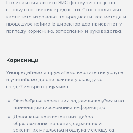
Политика квалитета ЗИС формулисана је на
основу сопствених вредности. Стога политика
квалитета изражава, те вредности, као методе и
процедуре којима је директор дао приоритет у
погледу корисника, запослених и руководства.
Корисници
Унапредићемо и пружићемо квалитетне услуге
и учинићемо да оне заживе у складу са
следећим критеријумима:
Обезбеђење коректних, задовољавајућих и на
чињеницама заснованих информација
Доношење конзистентних, добро
образложених, ваљаних, одрживих и
законитих мишљења и одлука у складу са