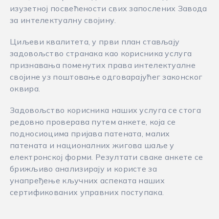
изузетној посвећености свих запослених Завода
за интелектуалну својину.
Циљеви квалитета, у први план стављају
задовољство странака као корисника услуга
признавања поменутих права интелектуалне
својине уз поштовање одговарајућег законског
оквира.
Задовољство корисника наших услуга се стога
редовно проверава путем анкете, која се
подносиоцима пријава патената, малих
патената и националних жигова шаље у
електронској форми. Резултати сваке анкете се
брижљиво анализирају и користе за
унапређење кључних аспеката наших
сертификованих управних поступака.