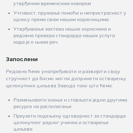
утврђеним временским оквиром
Учтивост, пружање помоћи и непристрасност у
односу према свим нашим корисницима
Утврђивање захтева наших корисника и
редовна провера стандарда наших услуга
када је о њима реч
Запослени
Редовно ћемо унапређивати и развијати своју
стручност да бисмо могли допринети остварењу
целокупних циљева Завода тако што ћемо:
Размењивати знање и стављати једни другима
ресурсе на располагање
Преузети подељену одговорност за стандарде
целокупног радног учинка и остварење
циљева