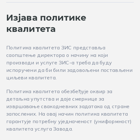
Изјава политике
квалитета
Политика квалитета ЗИС представља
саопштење директора о начину на који
производи и услуге ЗИС-а треба да буду
испоручени да би били задовољени постављени
циљеви квалитета.
Политика квалитета обезбеђује оквир за
детаљна упутства и даје смернице за
извршавање свакодневних задатака од стране
запослених. На овај начин политика квалитета
гарантује потребну уједначеност (униформност)
квалитета услуга Завода.