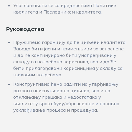
Усаглашавати се са вредностима Политике
квалитета и Пословником квалитета.
Руководство
Пружићемо гаранцију да ће циљеви квалитета
Завода бити јасни и применљиви за запослене
и да ће континуирано бити унапређивани у
складу са потребама корисника, као и да ће
бити прилагођавани корисницима у складу са
њиховим потребама.
Конструктивно ћемо радити на утврђивању
разлога неиспуњавања циљева, као и на
отклањању грешака и недостатака у
квалитету кроз обуку/образовање и поновно
усклађивање процеса и процедура.