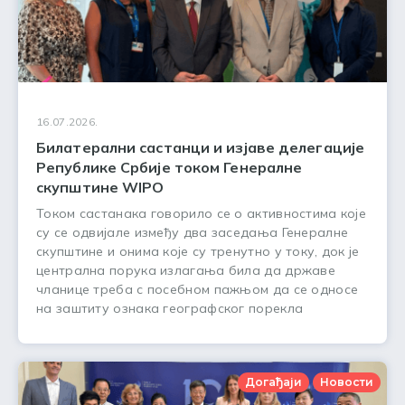
16.07.2026.
Билатерални састанци и изјаве делегације
Републике Србије током Генералне
скупштине WIPO
Током састанака говорило се о активностима које
су се одвијале између два заседања Генералне
скупштине и онима које су тренутно у току, док је
централна порука излагања била да државе
чланице треба с посебном пажњом да се односе
на заштиту ознака географског порекла
Догађаји
Новости