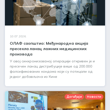
10.07.2026.
ОЛАФ саопштио: Међународна акција
пресекла ланац лажних медицинских
производа
У овој синхронизованој операцији откривен је и
пресечен ланац дистрибуције више од 200.000
фалсификованих кондома који су потицали од
једног добављача из Кине
Догађаји
Новости