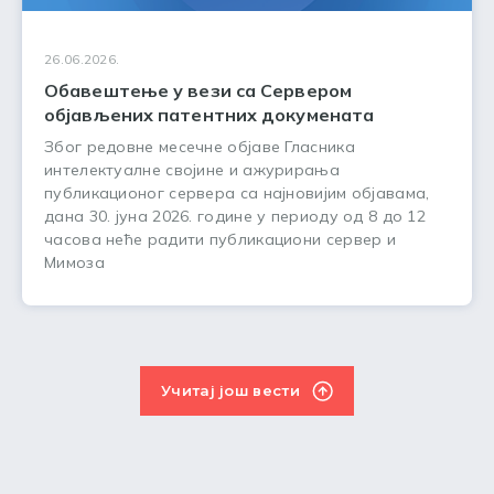
26.06.2026.
Обавештење у вези са Сервером
објављених патентних докумената
Због редовне месечне објаве Гласника
интелектуалне својине и ажурирања
публикационог сервера са најновијим објавама,
дана 30. јуна 2026. године у периоду од 8 до 12
часова неће радити публикациони сервер и
Мимоза
Учитај још вести