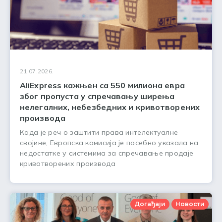
21.07.2026.
AliExpress кажњен са 550 милиона евра
због пропуста у спречавању ширења
нелегалних, небезбедних и кривотворених
производа
Када је реч о заштити права интелектуалне
својине, Европска комисија је посебно указала на
недостатке у системима за спречавање продаје
кривотворених производа
Догађаји
Новости