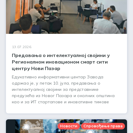
13.07.2026.
Предавања о интелектуалној својини у
Регионалном иновационом смарт сити
центру Нови Пазар
Едукативно информативни центар Завода
одржао је, у петак 10. јула, предавања о
интелектуалној својини за представнике
предузећа из Новог Пазара и околних општина
као и за ИТ стартапове и иновативне тимове
Новости
Спровођење права