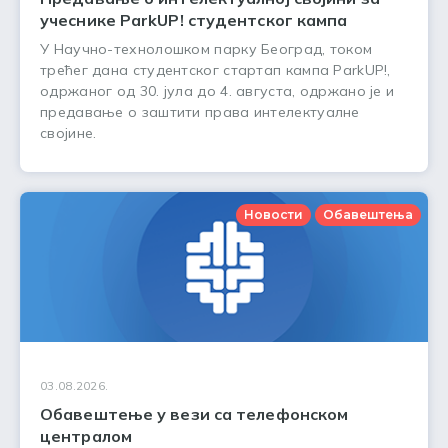
учеснике ParkUP! студентског кампа
У Научно-технолошком парку Београд, током
трећег дана студентског стартап кампа ParkUP!,
одржаног од 30. јула до 4. августа, одржано је и
предавање о заштити права интелектуалне
својине.
Новости
Обавештења
03.08.2026.
Обавештење у вези са телефонском
централом