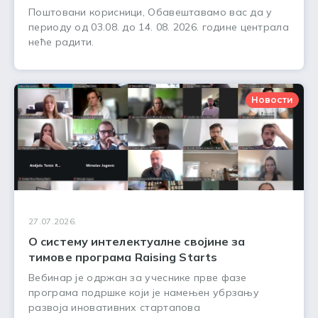
Поштовани корисници, Обавештавамо вас да у
периоду од 03.08. до 14. 08. 2026. године централа
неће радити.
Новости
27.07.2026.
О систему интелектуалне својине за
тимове програма Raising Starts
Вебинар је одржан за учеснике прве фазе
програма подршке који је намењен убрзању
развоја иновативних стартапова