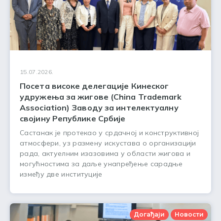
15.07.2026.
Посета високе делегације Кинеског
удружења за жигове (China Trademark
Association) Заводу за интелектуалну
својину Републике Србије
Састанак је протекао у срдачној и конструктивној
атмосфери, уз размену искустава о организацији
рада, актуелним изазовима у области жигова и
могућностима за даље унапређење сарадње
између две институције
Догађаји
Новости