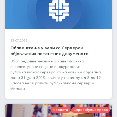
23.07.2026.
Обавештење у вези са Сервером
објављених патентних докумената
Због редовне месечне објаве Гласника
интелектуалне својине и ажурирања
публикационог сервера са најновијим објавама,
дана 31. јула 2026. године у периоду од 8 до 12
часова неће радити публикациони сервер и
Мимоза
Новости
Спровођење права