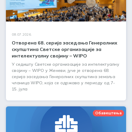
08.07.2026.
Отворена 68. серија заседања Генералних
скупштина Светске организације за
интелектуалну својину – WIPO
У седишту Светске организације за интелектуалну
својину – WIPO у Женеви, јуче је отворена 68.
серија заседања Генералних скупштина земаља
чланица WIPO, која се одржава у периоду од 7-
15. јула
Обавештења