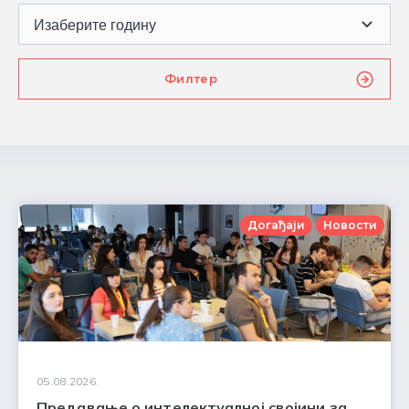
Догађаји
Новости
05.08.2026.
Предавање о интелектуалној својини за