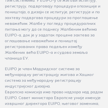
тим системима. У EUIPO-у се жигови испитују,
региструју, подвргавају процедури опозиције и
поништаја, а дизајн се испитује, региструје и по
захтеву подвргава процедури за проглашење
неважећим. Жалбе у погледу процедуралних
питања могу да се поднесу Жалбеним већима
EUIPO-а, док је у задатак процене захтева за
оглашавање неважећим и поништај
регистрованих права подељен између
Жалбених већа EUIPO-а и судова земаља
чланица ЕУ.
EUIPO је члан Мадридског система за
међународну регистрацију жигова и Хашког
система за међународну регистрацију
индустријског дизајна.
Европска комисија има право надзора над радом
EUIPO. Савет министара Европске уније именује
извршног директора EUIPO, његовог заменика,