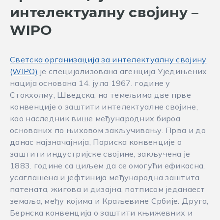
интелектуалну својину –
WIPO
Светска организација за интелектуалну својину
(WIPO)
је специјализована агенција Уједињених
нација основана 14. јула 1967. године у
Стокхолму, Шведска, на темељима две прве
конвенције о заштити интелектуалне својине,
као наследник више међународних бироа
основаних по њиховом закључивању. Прва и до
данас најзначајнија, Париска конвенције о
заштити индустријске својине, закључена је
1883. године са циљем да се омогући ефикасна,
усаглашена и јефтинија међународна заштита
патената, жигова и дизајна, потписом једанаест
земаља, међу којима и Краљевине Србије. Друга,
Бернска конвенција о заштити књижевних и