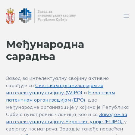
Међународна
сарадња
Завод за интелектуалну својину активно
сарађује са
Светском организацијом за
интелектуалну својину (WIPO
)
и
Европском
патентном организацијом (ЕРО)
, две
међународне организације у којима је Република
Србија пуноправна чланица, као и са
Заводом за
интелектуалну својину Европске уније (EUIPO
)
у
својству посматрача. Завод је такође посвећен