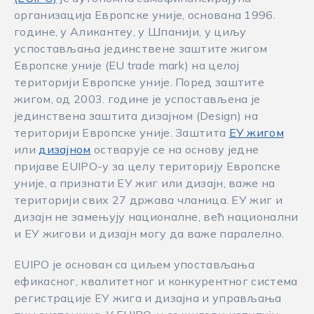
организација Европске уније, основана 1996.
године, у Аликантеу, у Шпанији, у циљу
успостављања јединствене заштите жигом
Европске уније (EU trade mark) на целој
територији Европске уније. Поред заштите
жигом, од 2003. године је успостављена је
јединствена заштита дизајном (Design) на
територији Европске уније. Заштита
ЕУ жигом
или
дизајном
остварује се на основу једне
пријаве EUIPO-у за целу територију Европске
уније, а признати ЕУ жиг или дизајн, важе на
територији свих 27 држава чланица. ЕУ жиг и
дизајн не замењују националне, већ национални
и ЕУ жигови и дизајн могу да важе паралелно.
EUIPO је основан са циљем упостављања
ефикасног, квалитетног и конкурентног система
регистрације ЕУ жига и дизајна и управљања