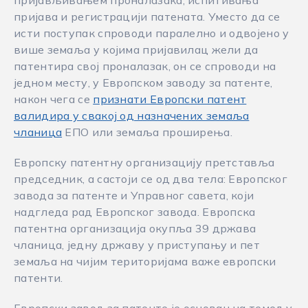
пријављивањем проналазака, испитивања
пријава и регистрацији патената. Уместо да се
исти поступак спроводи паралелно и одвојено у
више земаља у којима пријавилац жели да
патентира свој проналазак, он се спроводи на
једном месту, у Европском заводу за патенте,
након чега се
признати Европски патент
валидира у свакој од назначених земаља
чланица
ЕПО или земаља проширења.
Европску патентну организацију претставља
председник, а састоји се од два тела: Европског
завода за патенте и Управног савета, који
надгледа рад Европског завода. Европска
патентна организација окупља 39 државa
чланицa, једну државу у приступању и пет
земаља на чијим територијама важе европски
патенти.