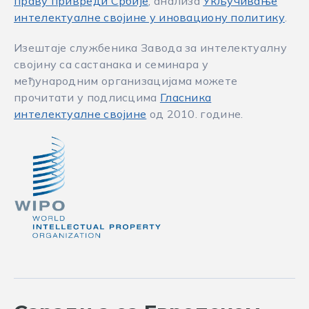
праву привреди Србије
, анализа
Укључивање
интелектуалне својине у иновациону политику
.
Изештаје службеника Завода за интелектуалну
својину са састанака и семинара у
међународним организацијама можете
прочитати у подлисцима
Гласника
интелектуалне својине
од 2010. године.