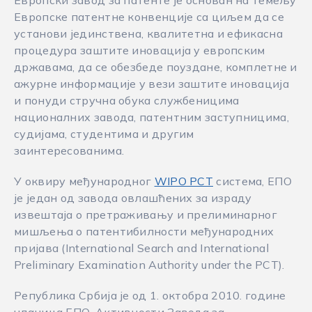
Европски завод за патенте је основан на темељу
Европске патентне конвенције са циљем да се
установи јединствена, квалитетна и ефикасна
процедура заштите иновација у европским
државама, да се обезбеде поуздане, комплетне и
ажурне информације у вези заштите иновација
и понуди стручна обука службеницима
националних завода, патентним заступницима,
судијама, студентима и другим
заинтересованима.
У оквиру међународног
WIPO РСТ
система, ЕПО
је један од завода овлашћених за израду
извештаја о претраживању и прелиминарног
мишљења о патентибилности међународних
пријава (International Search and International
Preliminary Examination Authority under the PCT).
Република Србија је од 1. октобра 2010. године