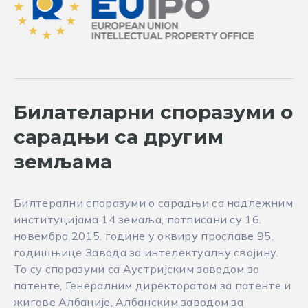
Билателарни споразуми о
сарадњи са другим
земљама
Билтерални споразуми о сарадњи са надлежним
институцијама 14 земаља, потписани су 16.
новембра 2015. године у оквиру прославе 95.
годишњице Завода за интелектуалну својину.
То су споразуми са Аустријским заводом за
патенте, Генералним директоратом за патенте и
жигове Албаније, Албанским заводом за