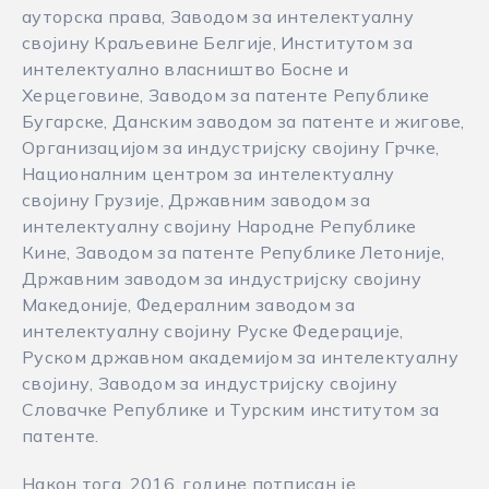
ауторска права, Заводом за интелектуалну
својину Краљевине Белгије, Институтом за
интелектуално власништво Босне и
Херцеговине, Заводом за патенте Републике
Бугарске, Данским заводом за патенте и жигове,
Организацијом за индустријску својину Грчке,
Националним центром за интелектуалну
својину Грузије, Државним заводом за
интелектуалну својину Народне Републике
Кине, Заводом за патенте Републике Летоније,
Државним заводом за индустријску својину
Македоније, Федералним заводом за
интелектуалну својину Руске Федерације,
Руском државном академијом за интелектуалну
својину, Заводом за индустријску својину
Словачке Републике и Турским институтом за
патенте.
Након тога, 2016. године потписан је