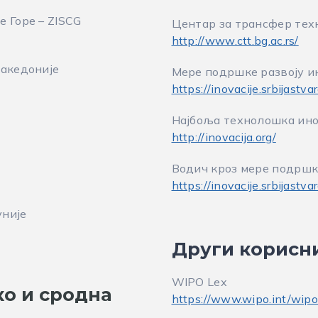
 Горе – ZISCG
Центар за трансфер тех
http://www.ctt.bg.ac.rs/
Македоније
Мере подршке развоју 
https://inovacije.srbijastvar
Најбоља технолошка ино
http://inovacija.org/
Водич кроз мере подршк
https://inovacije.srbijastvar
уније
Други корисн
WIPO Lex
ко и сродна
https://www.wipo.int/wipo