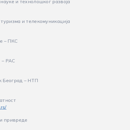
науке и технолошког развоја
 туризма и телекомуникација
е – ПКС
е – РАС
 Београд – НТП
атност
rs/
 и привреде