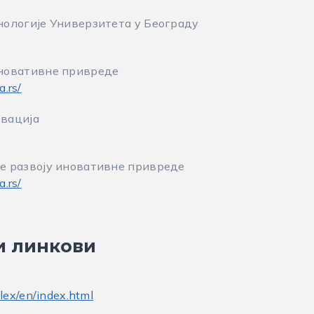
нологије Универзитета у Београду
иновативне привреде
a.rs/
вација
е развоју иновативне привреде
a.rs/
и линкови
lex/en/index.html