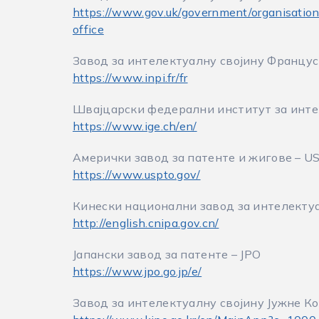
https://www.gov.uk/government/organisations
office
Завод за интелектуалну својину Француск
https://www.inpi.fr/fr
Швајцарски федерални институт за интел
https://www.ige.ch/en/
Амерички завод за патенте и жигове – U
https://www.uspto.gov/
Кинески национални завод за интелектуа
http://english.cnipa.gov.cn/
Јапански завод за патенте – JPO
https://www.jpo.go.jp/e/
Завод за интелектуалну својину Јужне Ко