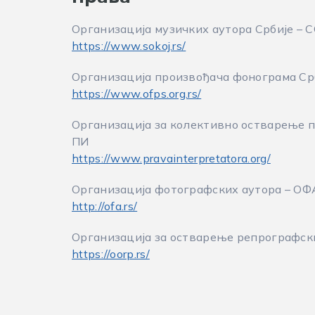
Организација музичких аутора Србије – 
https://www.sokoj.rs/
Организација произвођача фонограма Ср
https://www.ofps.org.rs/
Организација за колективно остварење 
ПИ
https://www.pravainterpretatora.org/
Организација фотографских аутора – ОФ
http://ofa.rs/
Организација за остварење репрографск
https://oorp.rs/