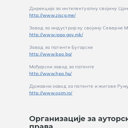
Дирекција за интелектуалну својину Црне
http://www.ziscg.me/
Завод за индустријску својину Северне 
http://www.ippo.gov.mk/
Завод за патенте Бугарске
http://www.bpo.bg/
Мађарски завод за патенте
http://www.hpo.hu/
Државни завод за патенте и жигове Рум
http://www.osim.ro/
Организације за ауторс
права