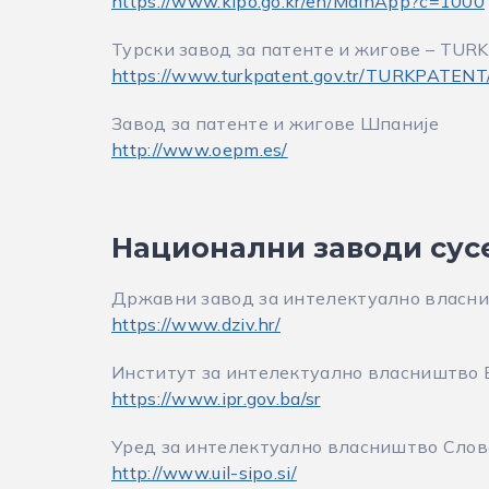
https://www.kipo.go.kr/en/MainApp?c=1000
Турски завод за патенте и жигове – TUR
https://www.turkpatent.gov.tr/TURKPATENT
Завод за патенте и жигове Шпаније
http://www.oepm.es/
Национални заводи сус
Државни завод за интелектуално власни
https://www.dziv.hr/
Институт за интелектуално власништво 
https://www.ipr.gov.ba/sr
Уред за интелектуално власништво Слове
http://www.uil-sipo.si/