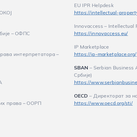
EU IPR Helpdesk
СОКОЈ
https://intellectual-prope
Innovaccess – Intellectual 
бије – ОФПС
https://innovaccess.eu/
IP Marketplace
права интерпретатора –
https://ip-marketplace.org/
SBAN
– Serbian Business
Србије)
А
https://www.serbianbusin
OECD
– Директорат за на
их права – ООРП
https://www.oecd.org/sti/