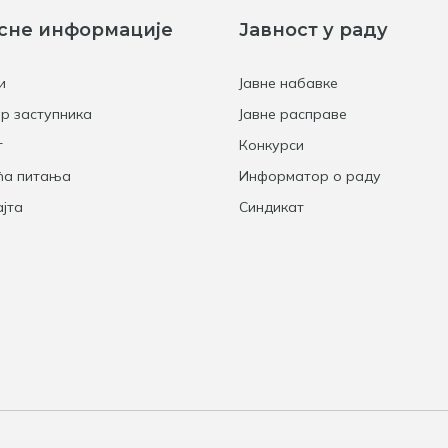
сне информације
Јавност у раду
и
Јавне набавке
р заступника
Јавне расправе
т
Конкурси
ћа питања
Информатор о раду
јта
Синдикат