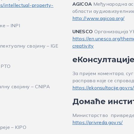
AGICOA
Међународна асо
/intellectual-property-
области аудиовизуелних
http://www.agicoa.org/
е – INPI
UNESCO
Организација УН
https://en.unesco.org/them
ектуалну својину – IGE
creativity
еКонсултациј
SPTO
За пријем коментара, су
расправа које се спров
лну својину – CNIPA
https://ekonsultacije.gov.rs
Домаће инсти
Министарство привред
https://privreda.gov.rs/
реје – KIPO