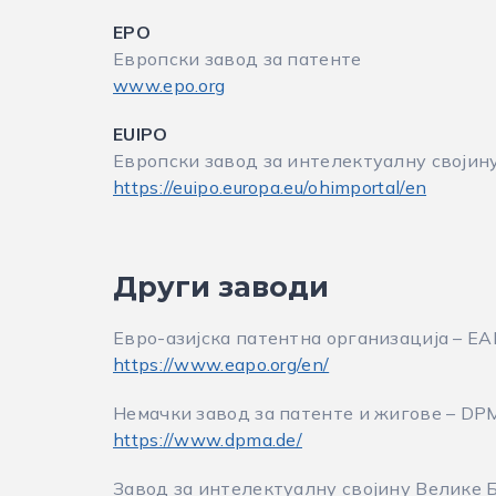
EPO
Европски завод за патенте
www.epo.org
EUIPO
Европски завод за интелектуалну својин
https://euipo.europa.eu/ohimportal/en
Други заводи
Евро-азијска патентна организација – E
https://www.eapo.org/en/
Немачки завод за патенте и жигове – DP
https://www.dpma.de/
Завод за интелектуалну својину Велике Б