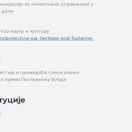
цијација за колективно управљање у
 дела
 за науку и културу
es/protecting-our-heritage-and-fostering-
е
гестија и примедаба током јавних
оде према Пословнику Владе
/
туције
е