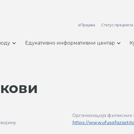
еПријава
Статус предмета
воду
Едукативно информативни центар
К
нкови
Организација филмских 
својину
https://www.ufusafazastita.