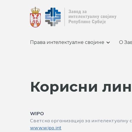
Права интелектуалне својине
О За
Корисни ли
WIPO
Светска организација за интелектуалну 
www.wipo.int