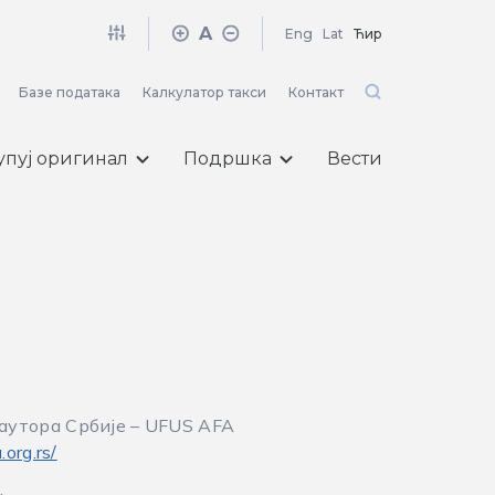
A
Eng
Lat
Ћир
Базе података
Калкулатор такси
Контакт
упуј оригинал
Подршка
Вести
аутора Србије – UFUS AFA
org.rs/