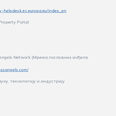
rty-helpdesk.ec.europa.eu/index_en
Property Portal
 Angels Network (Мрежа пословних анђела
essangels.com/
уку, технологију и индустрију