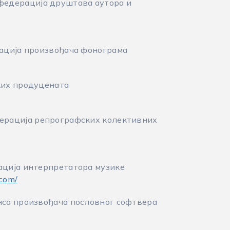
едерација друштава аутора и
ција произвођача фонограма
ких продуцената
рација репрографских колективних
ција интерпретатора музике
.com/
са произвођача пословног софтвера