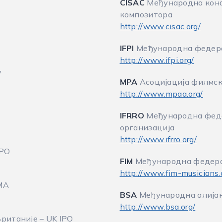
CISAC
Међународна конф
композитора
http://www.cisac.org/
IFPI
Међународна федера
http://www.ifpi.org/
у
MPA
Асоцијација филмс
http://www.mpaa.org/
IFRRO
Међународна феде
организација
http://www.ifrro.org/
APO
FIM
Међународна федера
http://www.fim-musicians
MA
BSA
Међународна алијан
http://www.bsa.org/
ританије – UK IPO