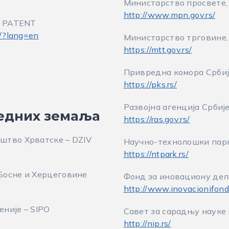
Министарство просвете, 
http://www.mpn.gov.rs/
K PATENT
/?lang=en
Министарство трговине,
https://mtt.gov.rs/
Привредна комора Србиј
https://pks.rs/
Развојна агенција Србиј
едних земаља
https://ras.gov.rs/
штво Хрватске – DZIV
Научно-технолошки парк
https://ntpark.rs/
Босне и Херцеговине
Фонд за иновациону дел
http://www.inovacionifond.
није – SIPO
Савет за сарадњу науке
http://nip.rs/