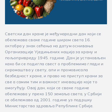
Светски дан хране је међународни дан који се
обележава сваке године широм света 16.
октобра у знак сећања на датум оснивања
Организације Уједињених нација за храну и
пољопривреду 1945. године. Дан је установљен
како би се подигла свест о проблемима глади и
сиромаштва у свету, али и промовисала
безбедност хране, и право на приступ храни за
све а самим тим и важност иновација које то
омогућују. Овај дан, који се сваке године
обележава у преко 150 земаља света, у Србији
се обележава од 2001. године уз подршку
Министарства здравља Републике Србије.