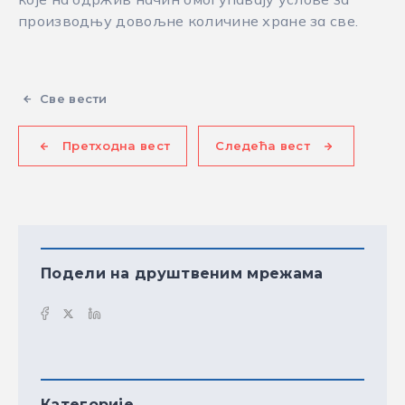
производњу довољне количине хране за све.
Све вести
Претходна вест
Следећа вест
Подели на друштвеним мрежама
Категорије