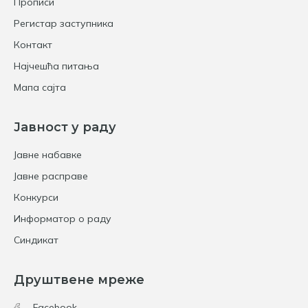
Прописи
Регистар заступника
Контакт
Најчешћа питања
Мапа сајта
Јавност у раду
Јавне набавке
Јавне расправе
Конкурси
Информатор о раду
Синдикат
Друштвене мреже
Facebook