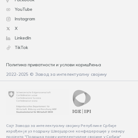
YouTube
Instagram
X
LinkedIn
TikTok
Политика приватности и услови коришћења
2022-2025 © Завод за интелектуалну својину
Сајт Завода за интелектуалну својину Републике Србије
израђен је уз подршку Швајцарске конфедерације у оквиру
пројекта "Подршка праву интелектуалне својине у Србији"