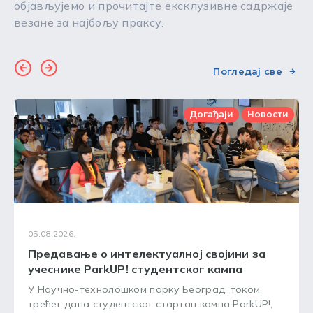
објављујемо и прочитајте ексклузивне садржаје
везане за најбољу праксу.
Погледај све
Догађаји
Новости
05.08.2026.
Предавање о интелектуалној својини за
учеснике ParkUP! студентског кампа
У Научно-технолошком парку Београд, током
трећег дана студентског стартап кампа ParkUP!,