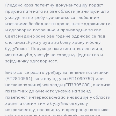
Гледано кроз патентну документацију пораст
пријава патената из ове области је значајан што
указује на потребу суочавања са глобалним
изазовима безбедности хране, њене одрживости
и одговорне потрошње и производње за све.
Светски дан хране ове године одржава се под
слоганом „Рука у руци за бољу храну и бољу
будућност“. Порука је позитивна, колективна,
мотивишућа, указује на сарадњу, јединство и
заједничку одговорност.
Било да се ради о уређају за печење палачинки
(ЕП2810561), коктелу од уза (ЕП1099752) или
нискокалоричној чоколади (ЕП3305088), анализа
патентних докумената указује на тренд
повећаног интересовања за иновације у области
хране, а самим тим и будућих одлука у
истраживању, пословању и креирању политика
које на одржив начин омогућавају услове за