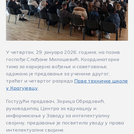
У четвртак, 29. јануара 2026. године, на позив
госпође Слађане Милошевић, Координаторке
тима за каријерно вођење и саветовање,
одржано је предавање за ученике другог,
трећег и четвртог разреда
Прве техничке школе
у Крагујевцу
.
Гостујући предавач, Зорица Обрадовић,
руководилац Центра за едукацију и
информисање у Заводу за интелектуалну
својину, предавање је посветила уводу у права
интелектуалне својине.