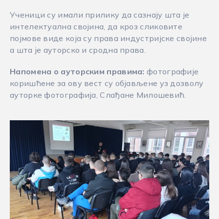
Ученици су имали прилику да сазнају шта је
интелектуална својина, да кроз сликовите
појмове виде која су права индустријске својине
а шта је ауторско и сродна права.
Напомена о ауторским правима:
фотографије
коришћене за ову вест су објављене уз дозволу
ауторке фотографија, Слађане Милошевић.