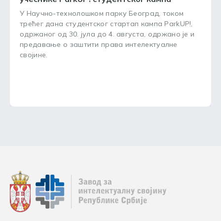
У Научно-технолошком парку Београд, током
трећег дана студентског стартап кампа ParkUP!,
одржаног од 30. јула до 4. августа, одржано је и
предавање о заштити права интелектуалне
својине.