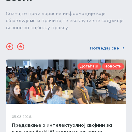
Сазнајте први корисне информације које
објављујемо и прочитајте ексклузивне садржаје
везане за најбољу праксу.
Погледај све
Догађаји
Новости
05.08.2026.
Предавање о интелектуалној својини за
учеснике ParkUP! студентског кампа