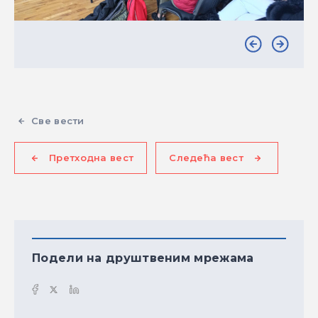
Све вести
Претходна вест
Следећа вест
Подели на друштвеним мрежама