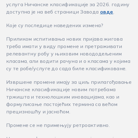
услуга Ничанске класификације за 2026. годину
доступна је на веб страници Завода
овде
.
Које су последице наведених измена?
Приликом испитивања нових пријава жигова
треба имати у виду промене и претраживати
релевантну робу у њиховим новододељеним
класама, али водити рачуна и о класама у којима
су те робе/услуге до сада биле класификоване.
Извршене промене имају за циљ прилагођавање
Ничанске класификације новим потребама
тржишта и технолошким иновацијама, као и
формулисање постојећих термина са већом
прецизношћу и јасноћом.
Промене се не примењују ретроактивно.