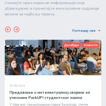
Сазнајте први корисне информације које
објављујемо и прочитајте ексклузивне садржаје
везане за најбољу праксу.
Погледај све
Догађаји
Новости
05.08.2026.
Предавање о интелектуалној својини за
учеснике ParkUP! студентског кампа
У Научно-технолошком парку Београд, током