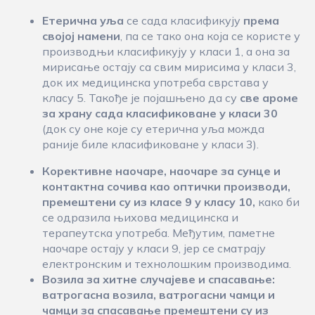
Етерична уља
се сада класификују
према
својој намени
, па се тако она која се користе у
производњи класификују у класи 1, а она за
мирисање остају са свим мирисима у класи 3,
док их медицинска употреба сврстава у
класу 5. Такође је појашњено да су
све ароме
за
хран
у
сада класификоване у класи 30
(док су оне које су етерична уља можда
раније биле класификоване у класи 3).
Корективне наочаре, наочаре за сунце и
контактна сочива
као оптички производи,
премештени су из класе 9 у класу 10
,
како би
се одразила њихова медицинска и
терапеутска употреба. Међутим, паметне
наочаре остају у класи 9, јер се сматрају
електронским и технолошким производима.
Возила за хитне случајеве и спасавање:
в
атрогасна возила, ватрогасни чамци и
чамци за спасавање премештени су из