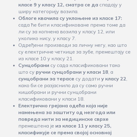
класе 9 у класу 12
, сматра се да
спадају у
ширу категорију возила.
Облоге квачила су уклоњене из класе 17:
сада ће бити класификоване према томе да
ли су за копнена возила у класу 12, или
уколико нису, у класу 7.
Одређени производи за личну негу, као што
су електричне четкице за зубе, премештају се
из класе 10 у класу 21.
Сунцобрани
су сада класификовани тако
што су
ручни сунцобрани у класи 18
, а
сунцобрани за терасе
су додати
у класу 22
,
како би се разјаснило да су само ручни
кишобрани и ручни сунцобрани
класификовани у класи 18.
Електрично грејана одећа која није
намењена за заштиту од незгода или
повреда нити за медицинске сврхе
премештена је
из класе 11 у класу 25
,
класификује се према својој основној