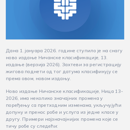
Дана 1. јануара 2026. године ступило је на снагу
ново издање Ничанске класификације, 13.
издање (верзија 2026). Захтеви за регистрацију
жигова поднети од тог датума класификују се
према овом, новом издању.
Ново издање Ничанске класификације, Ница 13-
2026, има неколико значајних промена у
поређењу са претходним изменама, укључујући
допуну и пренос робе и услуга из једне класе у
другу. Примери најзначајнијих промена које се
тичу робе су следећи: