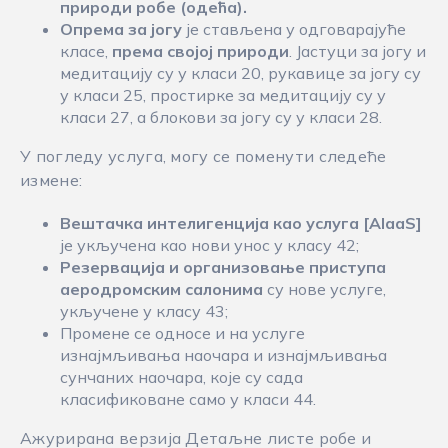
природи робе (одећа)
.
Опрема за јогу
је стављена у одговарајуће
класе,
према својој природи
. Јастуци за јогу и
медитацију су у класи 20, рукавице за јогу су
у класи 25, простирке за медитацију су у
класи 27, а блокови за јогу су у класи 28.
У погледу услуга, могу се поменути следеће
измене:
Вештачка интелигенција као услуга [AIaaS]
је укључена као нови унос у класу 42;
Резервација и организовање приступа
аеродромским салонима
су нове услуге,
укључене у класу 43;
Промене се односе и на услуге
изнајмљивања наочара и изнајмљивања
сунчаних наочара, које су сада
класификоване само у класи 44.
Ажурирана верзија Детаљне листе робе и