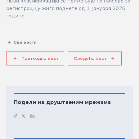
Нова класификација се примењује на пријаве за
регистрацију жига поднете од 1. јануара 2026.
године.
Све вести
Претходна вест
Следећа вест
Подели на друштвеним мрежама