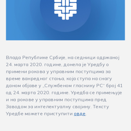
Влада Републике Србије, на седници одржаној
24. марта 2020. године, донела је Уредбу о
примени рокова у управним поступцима за
време ванредног стања, која ступа на снагу
даном објаве у „Службеном гласнику РС“ број 41
од 24. марта 2020. године. Уредба се примењује
и на рокове у управним поступцима пред
Заводом за интелектуалну својину. Тексту
Уредбе можете приступити
овде
.