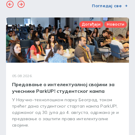
Погледај све
Догађаји
Новости
05.08.2026.
Предавање о интелектуалној својини за
учеснике ParkUP! студентског кампа
У Научно-технолошком парку Београд, током
трећег дана студентског стартап кампа ParkUP!,
одржаног од 30. јула до 4. августа, одржано је и
предавање о заштити права интелектуалне
својине.