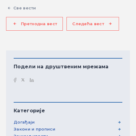
Све вести
Претходна вест
Следећа вест
Подели на друштвеним мрежама
Категорије
Догађаји
Закони и прописи
Занимљивости