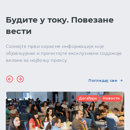
Будите у току. Повезане
вести
Сазнајте први корисне информације које
објављујемо и прочитајте ексклузивне садржаје
везане за најбољу праксу.
Погледај све
Догађаји
Новости