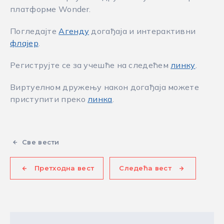
платформе Wonder.
Погледајте
Агенду
догађаја и интерактивни
флајер
.
Региструјте се за учешће на следећем
линку
.
Виртуелном дружењу након догађаја можете
приступити преко
линка
.
Све вести
Претходна вест
Следећа вест