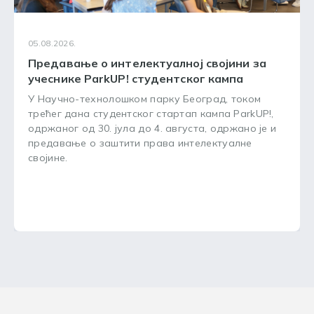
05.08.2026.
Предавање о интелектуалној својини за
учеснике ParkUP! студентског кампа
У Научно-технолошком парку Београд, током
трећег дана студентског стартап кампа ParkUP!,
одржаног од 30. јула до 4. августа, одржано је и
предавање о заштити права интелектуалне
својине.