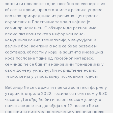
заштити пословне тајне, посебно за експерте из
области права, представнике државне управе,
као и за привреднике из региона Централно-
европских и Балтичких земаља којима је
семинар намењен. С обзиром да регион има
веома активан сектор информационо-
комуникационих технологија, укључујући и
велики број компанија које се баве развојем
софтвера, области у којој је заштита иновација
кроз пословне тајне од посебног интереса,
семинар ће се бавити најновијим трендовима у
овом домену укључујући коришћење нових
технологија у управљању пословном тајном.
Вебинар ће се одржати преко Zoom платформе у
уторак 5. априла 2022. године са почетком у 9:30
часова. Догађај ће бити на енглеском језику, а
након завршетка догађаја од 12 часова ће се
наставити виртуелно дружење учесника преко