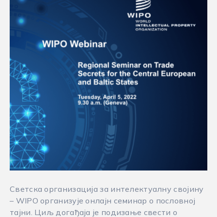
Светска организација за интелектуалну својину
– WIPO организује онлајн семинар о пословној
тајни. Циљ догађаја је подизање свести о