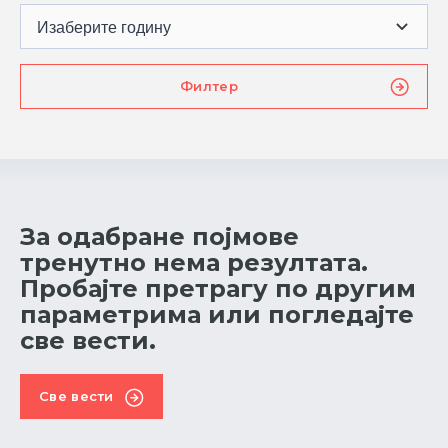
За одабране појмове
тренутно нема резултата.
Пробајте претрагу по другим
параметрима или погледајте
све вести.
Све вести