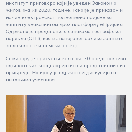
институт приговора који је уведен Законом о
жиговима из 2020. године. Такође је приказан и
начин електронског подношења пријаве за
заштиту знака жигом кроз платформу еПријава.
Одржано је предавање о ознакама географског
порекла (ОГП), као и значај овог облика заштите
за локално-економски развој.
Семинару је присуствовало око 70 представника
адвокатских канцеларија као и представника из
привреде. На крају је одржана и дискусија са
питањима учесника.