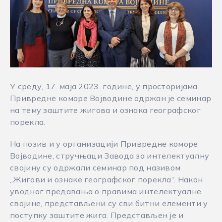
У среду, 17. маја 2023. године, у просторијама
Привредне коморе Војводине одржан је семинар
на тему заштите жигова и ознака географског
порекла.
На позив и у организацији Привредне коморе
Војводине, стручњаци Завода за интелектуалну
својину су одржали семинар под називом
„Жигови и ознаке географског порекла“. Након
уводног предавања о правима интелектуалне
својине, представљени су сви битни елементи у
поступку заштите жига. Представљен је и