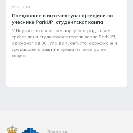
05.08.2026.
Предавање о интелектуалној својини за
учеснике ParkUP! студентског кампа
У Научно-технолошком парку Београд, током
трећег дана студентског стартап кампа ParkUP!,
одржаног од 30. јула до 4. августа, одржано је и
предавање о заштити права интелектуалне
својине.