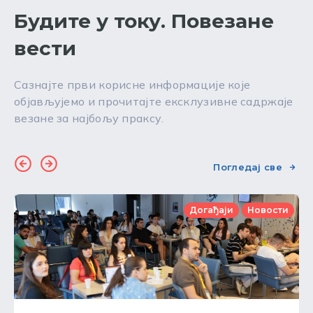
Будите у току. Повезане
вести
Сазнајте први корисне информације које
објављујемо и прочитајте ексклузивне садржаје
везане за најбољу праксу.
Погледај све
Догађаји
Новости