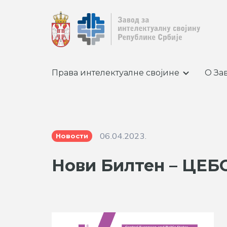
Права интелектуалне својине
О За
06.04.2023.
Новости
Нови Билтен – ЦЕБ