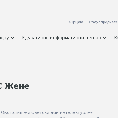
еПријава
Статус предмета
воду
Едукативно информативни центар
К
С Жене
Овогодишњи Светски дан интелектуалне