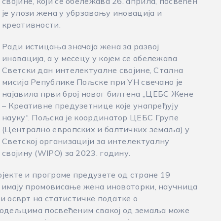
својине, који се обележава 26. априла, посвећен
је улози жена у убрзавању иновација и
креативности.
Ради истицања значаја жена за развој
иновација, а у месецу у којем се обележава
Светски дан интелектуалне својине, Стална
мисија Републике Пољске при УН свечано је
најавила први број новог билтена „ЦЕБС Жене
– Креативне предузетнице које унапређују
науку“. Пољска је координатор ЦЕБС Групе
(Централно европских и балтичких земаља) у
Светској организацији за интелектуалну
својину (WIPO) за 2023. годину.
јекте и програме предузете од стране 19
 имају промовисање жена иноваторки, научница
и осврт на статистичке податке о
у одељцима посвећеним свакој од земаља може