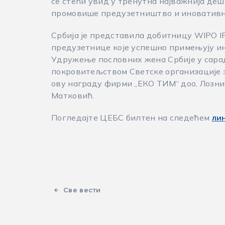
се стећи увид у тренутна најважнија де
промовише предузетништво и иновативн
Србија је представила добитницу WIPO IP 
предузетнице које успешно примењују ин
Удружење пословних жена Србије у сарад
покровитељством Светске организације з
ову награду фирми „ЕКО ТИМ“ доо, Лозни
Матковић.
Погледајте ЦЕБС билтен на следећем
ли
Све вести