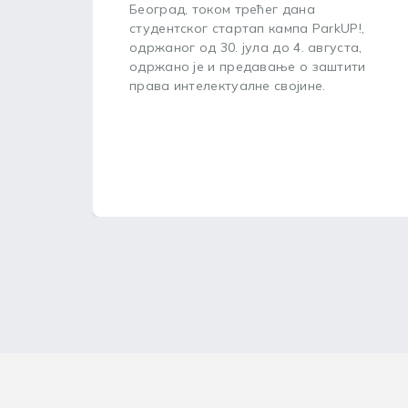
Београд, током трећег дана
студентског стартап кампа ParkUP!,
одржаног од 30. јула до 4. августа,
одржано је и предавање о заштити
права интелектуалне својине.