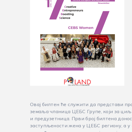
Овај билтен ће служити да представи про
земаља чланица ЦЕБС Групе, који за циљ
и предузетница. Први број билтена донос
заступљености жена у ЦЕБС региону, а 