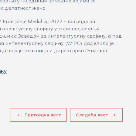
шавања у појединим земљама којима се
а делатност жена.
Enterprise Medal за 2022 – награда за
телектуалну својину у свом пословању.
њи са Заводом за интелектуалну својину, а под
а интелектуалну својину (WIPO) доделило је
ца чија је власница и директорка Љиљана
нку
.
Претходна вест
Следећа вест