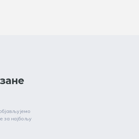
езане
 објављујемо
е за најбољу