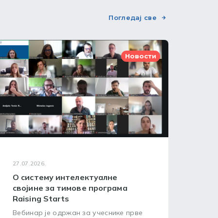
Погледај све
Новости
27.07.2026.
24.07
О систему интелектуалне
WIP
својине за тимове програма
окв
Raising Starts
усп
Вебинар је одржан за учеснике прве
Циљ