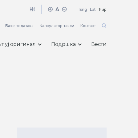
A
Eng
Lat
Ћир
Базе података
Калкулатор такси
Контакт
упуј оригинал
Подршка
Вести