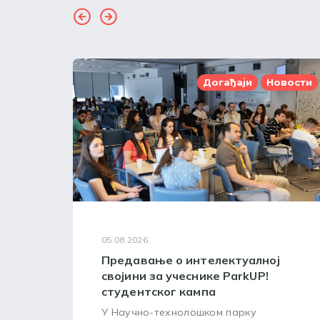
Догађаји
Новости
05.08.2026.
Предавање о интелектуалној
својини за учеснике ParkUP!
студентског кампа
У Научно-технолошком парку