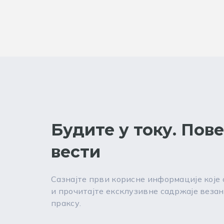
Будите у току. Пов
вести
Сазнајте први корисне информације које
и прочитајте ексклузивне садржаје везан
праксу.