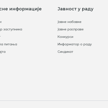
сне информације
Јавност у раду
и
Јавне набавке
р заступника
Јавне расправе
т
Конкурси
ћа питања
Информатор о раду
јта
Синдикат