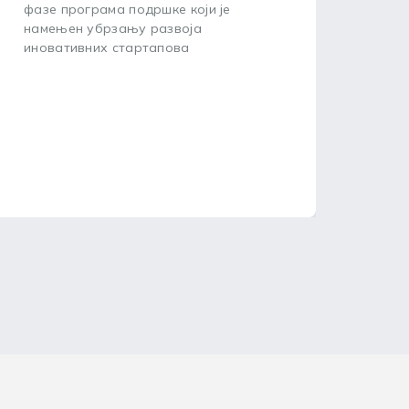
фазе програма подршке који је
пред
намењен убрзању развоја
зашт
иновативних стартапова
посл
20. 