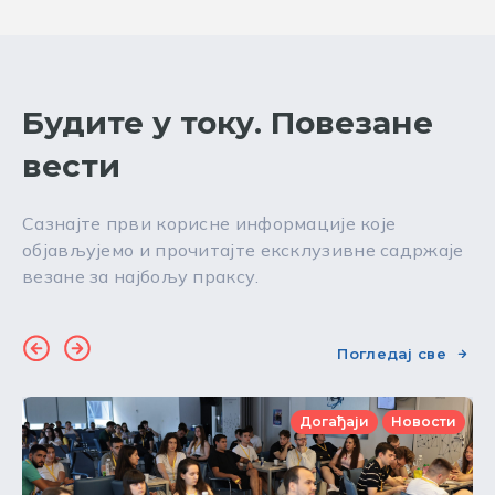
Будите у току. Повезане
вести
Сазнајте први корисне информације које
објављујемо и прочитајте ексклузивне садржаје
везане за најбољу праксу.
Погледај све
Догађаји
Новости