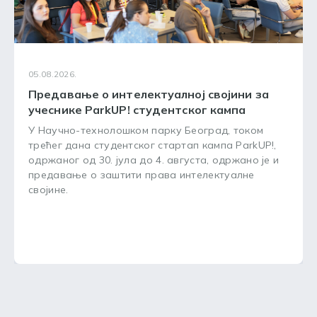
05.08.2026.
Предавање о интелектуалној својини за
учеснике ParkUP! студентског кампа
У Научно-технолошком парку Београд, током
трећег дана студентског стартап кампа ParkUP!,
одржаног од 30. јула до 4. августа, одржано је и
предавање о заштити права интелектуалне
својине.