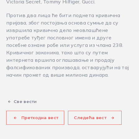
Victoria Secret, Tommy Hilfiger, Gucci.
Против два лица ће бити поднета кривична
пријава, због постојања основа сумње да су
извршилa кривично дело неовлашћене
употребе туђег пословног имена и друге
посебне ознаке робе или услуга из члaна 238.
Кривичног законика, тако што су путем
интернета вршилa оглашавање и продају
фалсификованих производа, остварујући на тај
начин промет од више милиона динара.
Све вести
Претходна вест
Следећа вест