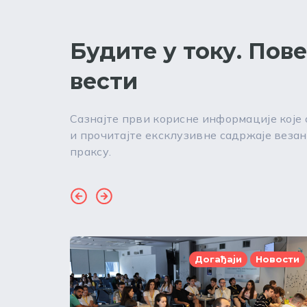
Будите у току. Пов
вести
Сазнајте први корисне информације које
и прочитајте ексклузивне садржаје везан
праксу.
Догађаји
Новости