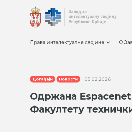
Права интелектуалне својине
О За
05.02.2026.
Догађаји
Новости
Одржана Espacenet
Факултету технички