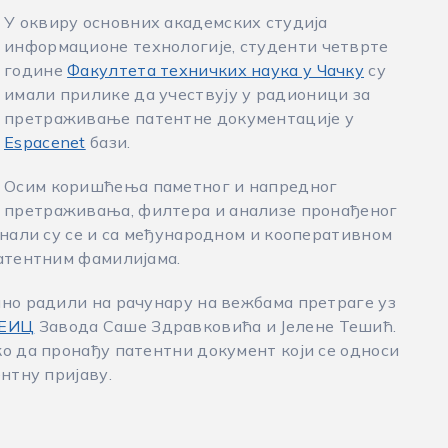
У оквиру основних академских студија
информационе технологије, студенти четврте
године
Факултета техничких наука у Чачку
су
имали прилике да учествују у радионици за
претраживање патентне документације у
Espacenet
бази.
Осим коришћења паметног и напредног
претраживања, филтера и анализе пронађеног
знали су се и са међународном и кооперативном
патентним фамилијама.
лно радили на рачунару на вежбама претраге уз
ЕИЦ
Завода Саше Здравковића и Јелене Тешић.
о да пронађу патентни документ који се односи
нтну пријаву.