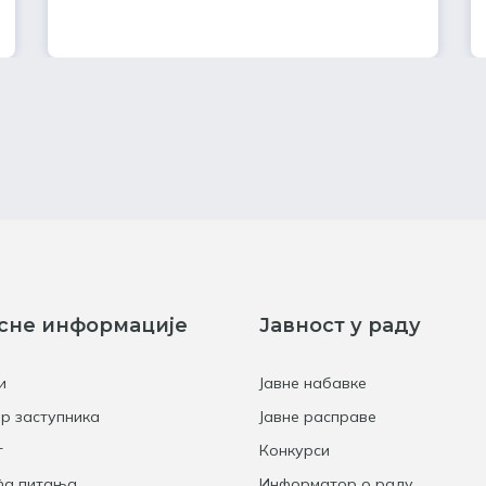
сне информације
Јавност у раду
и
Јавне набавке
р заступника
Јавне расправе
т
Конкурси
ћа питања
Информатор о раду