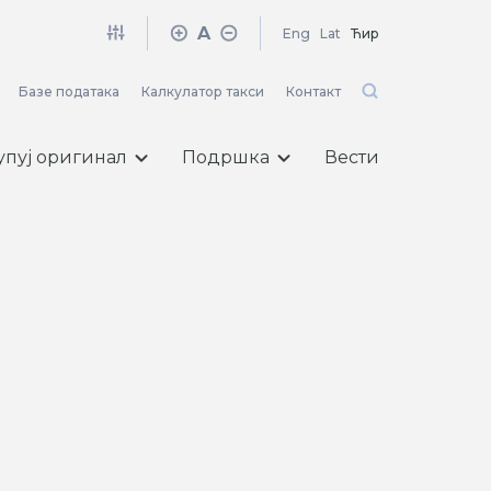
A
Eng
Lat
Ћир
Базе података
Калкулатор такси
Контакт
упуј оригинал
Подршка
Вести