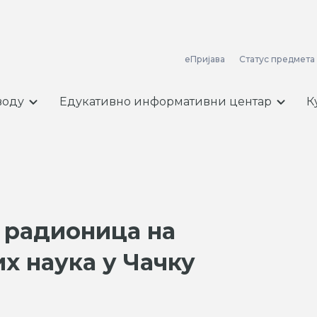
еПријава
Статус предмета
воду
Едукативно информативни центар
К
 радионица на
х наука у Чачку