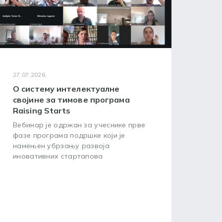
27.07.2026.
24.07
О систему интелектуалне
WIP
својине за тимове програма
окв
Raising Starts
усп
Вебинар је одржан за учеснике прве
Циљ
фазе програма подршке који је
пред
намењен убрзању развоја
зашт
иновативних стартапова
посл
20. 