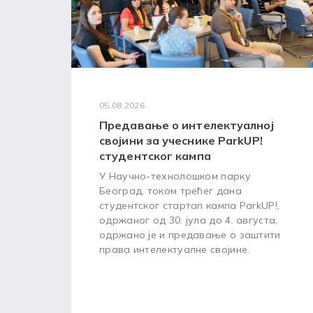
05.08.2026.
Предавање о интелектуалној
својини за учеснике ParkUP!
студентског кампа
У Научно-технолошком парку
Београд, током трећег дана
студентског стартап кампа ParkUP!,
одржаног од 30. јула до 4. августа,
одржано је и предавање о заштити
права интелектуалне својине.