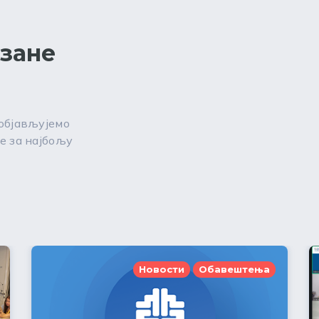
езане
 објављујемо
е за најбољу
Новости
Обавештења