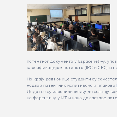
патентног документа у Espacenet –у, упо
класификацијом патената (IPC и CPC) и 
На крају радионице студенти су самоста
надзор патентних испитивача и чланова
Додатно су изразили жељу да сазнају как
на форензику у ИТ и како да саставе пате