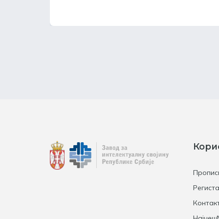
Кори
Пропис
Региста
Контак
Најчеш