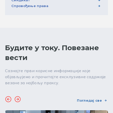
Спровођење права
Будите у току. Повезане
вести
Сазнајте први корисне информације које
објављујемо и прочитајте ексклузивне садржаје
везане за најбољу праксу.
Погледај све