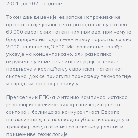
2001. до 2020. године.
Током две деценије, европске истраживачке
организације јавног сектора поднеле су готово
63.000 европских патентних пријава, при чему је
број пријава на годишњем нивоу порастао са око
2.000 на више од 3.500. Истраживање такође
указује на концентрисано, али разнолико
окружење у коме неке институције и земље
предњаче у коришћењу европског патентног
система, док се приступи трансферу технологије
и сарадњи знатно разликују.
Председник EПO-а, Антонио Кампинос, истакао
је значај истраживачких организација јавног
сектора и болница за конкурентност Европе,
нагласивши да је неопходно убрзати сарадњу и
трансфер резултата истраживања у реалне и
примењиве технологије.