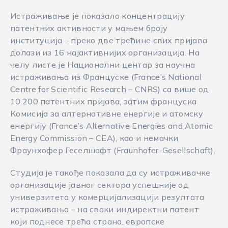
Истраживање је показало концентрацију
патентних активности у мањем броју
институција – преко две трећине свих пријава
долази из 16 најактивнијих организација. На
челу листе је Национални центар за научна
истраживања из Француске (France’s National
Centre for Scientific Research – CNRS) са више од
10.200 патентних пријава, затим француска
Комисија за алтернативне енергије и атомску
енергију (France’s Alternative Energies and Atomic
Energy Commission – CEA), као и немачки
Фраунхофер Геселшафт (Fraunhofer-Gesellschaft).
Студија је такође показала да су истраживачке
организације јавног сектора успешније од
универзитета у комерцијализацији резултата
истраживања – на сваки индиректни патент
који поднесе трећа страна, европске