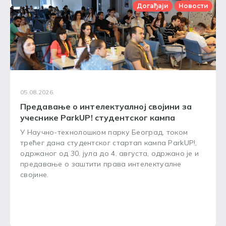
Догађаји
Новости
05.08.2026.
Предавање о интелектуалној својини за
учеснике ParkUP! студентског кампа
У Научно-технолошком парку Београд, током
трећег дана студентског стартап кампа ParkUP!,
одржаног од 30. јула до 4. августа, одржано је и
предавање о заштити права интелектуалне
својине.