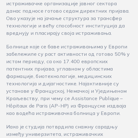
истраживачке организације јавног сектора
данас подносе готово седам директних пријава.
Ово указује на јачање структура за трансфер
технологије и већу способност институција да
вреднују и пласирају своја истраживања.
Болнице које се баве истраживањима у Европи
забележиле су раст активности од готово 50% у
истом периоду, са око 17.400 европских
патентних пријава, углавном у областима
фармације, биотехнологије, медицинских
технологија и дијагностике. Најактивније су
установе у Француској, Немачкој и Уједињеном
Краљевству, при чему се Assistance Publique –
Hôpitaux de Paris (AP-HP) из Француске издваја
као водећа истраживачка болница у Европи.
Иако је студија потврдила снажну сарадњу
између универзитета, истраживачких