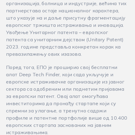
организација, болница и индустрије, већина тих
партнерстава остаје националног карактера,
што указује на и даље присутну фрагментацију
европског тржишта истраживања и иновација.
Увођење Унитарног патента – европског
патента са унитарним дејством (Unitary Patent)
2023. године представља конкретан корак ка
превазилажењу ових изазова.
Поред тога, ЕПО је проширио свој бесплатни
алат Deep Tech Finder, који сада укључује и
европске истраживачке организације из јавног
сектора са одобреним или поднетим пријавама
за европски патент. Овај алат омогућава
инвеститорима да пронађу стартапе који су
спремни за улагање, а тренутно садржи
профиле и патентне портфолије више од 10.400
европских стартапа заснованих на јавним
истраживањима.