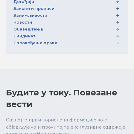
Догађаји
Закони и прописи
Занимљивости
Новости
Обавештења
Синдикат
Спровођење права
Будите у току. Повезане
вести
Сазнајте први корисне информације које
објављујемо и прочитајте ексклузивне садржаје
везане за најбољу праксу.