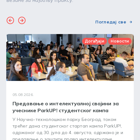
Погледај све
Догађаји
Новости
05.08.2026.
Предавање о интелектуалној својини за
учеснике ParkUP! студентског кампа
У Научно-технолошком парку Београд, током
трећег дана студентског стартап кампа ParkUP!,
одржаног од 30. јула до 4. августа, одржано је и
предавање о заштити права интелектуалне