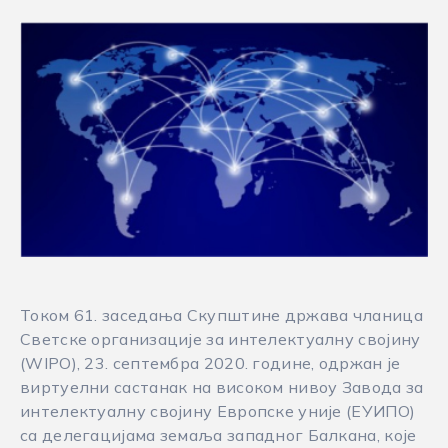
Током 61. заседања Скупштине држава чланица
Светске организације за интелектуалну својину
(WIPO), 23. септембра 2020. године, одржан је
виртуелни састанак на високом нивоу Завода за
интелектуалну својину Европске уније (ЕУИПО)
са делегацијама земаља западног Балкана, које