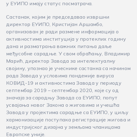
у ЕУИПО имају статус посматрача.
Састанак, којим је председавао извршни
директор ЕУИПО, Кристијан Аршамбо,
организован је ради размене информација о
активностима институција у протеклих годину
дана и разматрања важних питања даље
међусобне сарадње. У свом обраћању, Владимир
Марић, директор Завода за интелектуалну
својину, упознао је учеснике састанка са начином
рада Завода у условима пандемије вируса
КОВИД-19 и активностима Завода у периоду
септембар 2019 – септембар 2020, које су од
значаја за сарадњу Завода са ЕУИПО, попут
усвајања новог Закона о жиговима и учешћа
Завода у пројектима сарадње са ЕУИПО, у циљу
хармонизације поступака регистрације жигова и
индустријског дизајна у земљама чланицама
Европске уније.