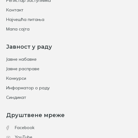
Регистар заступника
Контакт
Најчешћа питања
Мапа сајта
Јавност у раду
Јавне набавке
Јавне расправе
Конкурси
Информатор о раду
Синдикат
Друштвене мреже
Facebook
YouTube