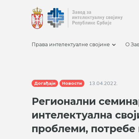
Права интелектуалне својине
О За
13.04.2022.
Догађаји
Новости
Регионални семина
интелектуална свој
проблеми, потребе