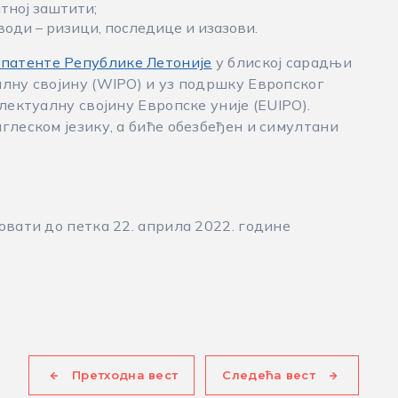
тној заштити;
ди – ризици, последице и изазови.
 патенте Републике Летоније
у блиској сарадњи
алну својину (WIPO) и уз подршку Европског
лектуалну својину Европске уније (EUIPO).
глеском језику, а биће обезбеђен и симултани
овати до петка 22. априла 2022. године
Претходна вест
Следећа вест