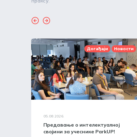
праксу.
Догађаји
Новости
05.08.2026.
Предавање о интелектуалној
својини за учеснике ParkUP!