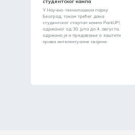
студентског кампа
У Научно-технолошком парку
Београд, током трећег дана
студентског стартап кампа ParkUP!,
одржаног од 30. јула до 4. августа,
одржано је и предавање о заштити
права интелектуалне својине.