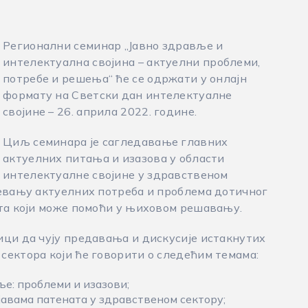
Регионални семинар „Јавно здравље и
интелектуална својина – актуелни проблеми,
потребе и решења“ ће се одржати у онлајн
формату на Светски дан интелектуалне
својине – 26. априла 2022. године.
Циљ семинара је сагледавање главних
актуелних питања и изазова у области
интелектуалне својине у здравственом
мевању актуелних потреба и проблема дотичног
ата који може помоћи у њиховом решавању.
ици да чују предавања и дискусије истакнутих
сектора који ће говорити о следећим темама:
ље: проблеми и изазови;
јавама патената у здравственом сектору;