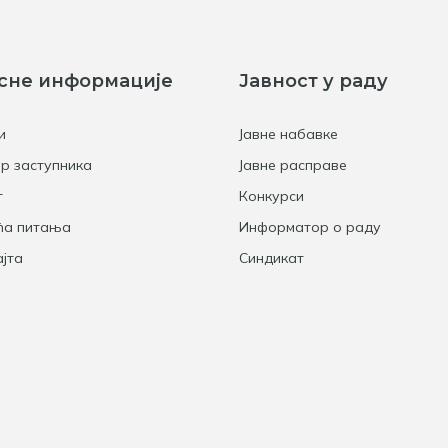
сне информације
Јавност у раду
и
Јавне набавке
р заступника
Јавне расправе
т
Конкурси
ћа питања
Информатор о раду
јта
Синдикат