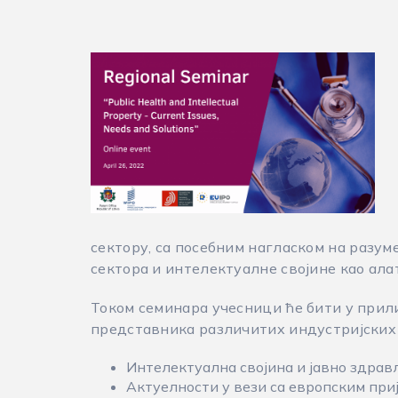
сектору, са посебним нагласком на разу
сектора и интелектуалне својине као ал
Током семинара учесници ће бити у прил
представника различитих индустријских 
Интелектуална својина и јавно здрав
Актуелности у вези са европским при