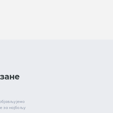
езане
 објављујемо
е за најбољу