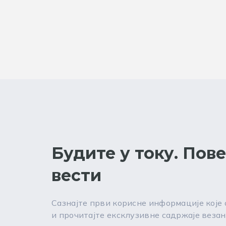
Будите у току. Пов
вести
Сазнајте први корисне информације које
и прочитајте ексклузивне садржаје везан