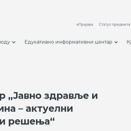
еПријава
Статус предмета
воду
Едукативно информативни центар
К
р „Јавно здравље и
ина – актуелни
 и решења“