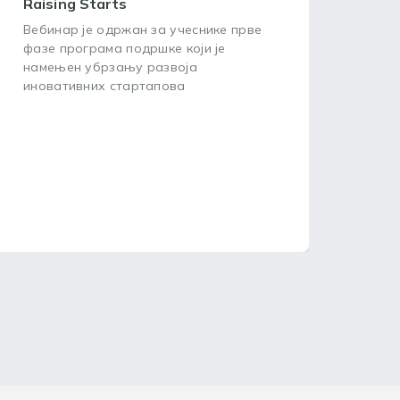
Raising Starts
усп
Вебинар је одржан за учеснике прве
Циљ
фазе програма подршке који је
пред
намењен убрзању развоја
зашт
иновативних стартапова
посл
20. 