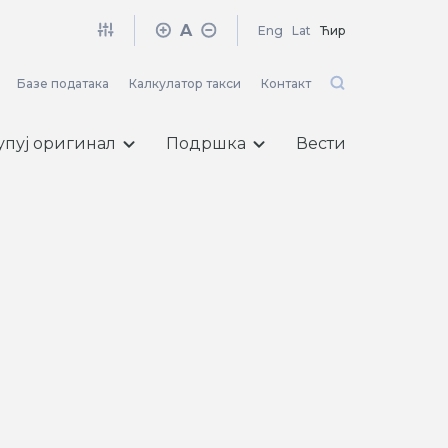
A
Eng
Lat
Ћир
Базе података
Калкулатор такси
Контакт
упуј оригинал
Подршка
Вести