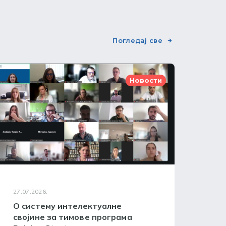
Погледај све
Новости
27.07.2026.
24.07
О систему интелектуалне
WIP
својине за тимове програма
окв