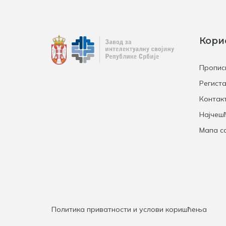
Кори
Пропис
Региста
Контак
Најчеш
Мапа са
Политика приватности и услови коришћења