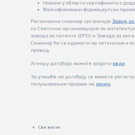
Новине у области сертификата о дода
Фалсификовани фармацеутски произво
Регионални семинар организује
Завод за
са Светском организацијом за интелекту
завода за патенте (EPO) и Завода за инте
Семинар ће се одржати на летонском и ен
превод.
Агенду догађаја можете видети
овде
.
За учешће на догађају се можете регистр
попуњавањем пријаве на
линку
.
Све вести