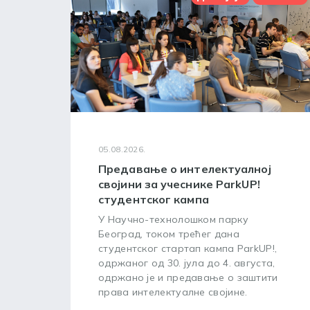
05.08.2026.
Предавање о интелектуалној
својини за учеснике ParkUP!
студентског кампа
У Научно-технолошком парку
Београд, током трећег дана
студентског стартап кампа ParkUP!,
одржаног од 30. јула до 4. августа,
одржано је и предавање о заштити
права интелектуалне својине.