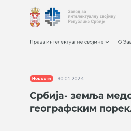
Права интелектуалне својине
О За
30.01.2024.
Новости
Србија- земља мед
географским поре