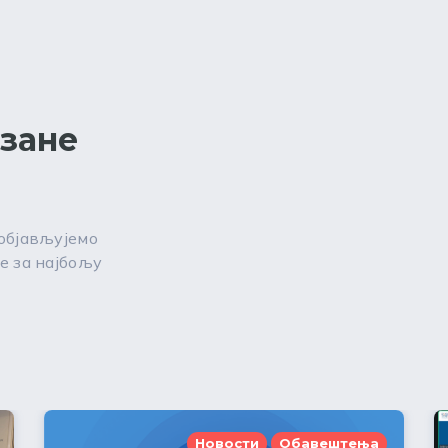
езане
 објављујемо
е за најбољу
Новости
Обавештења