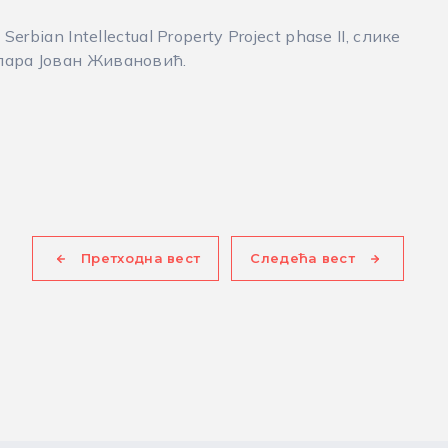
erbian Intellectual Property Project phase II, слике
лара Јован Живановић.
Претходна вест
Следећа вест