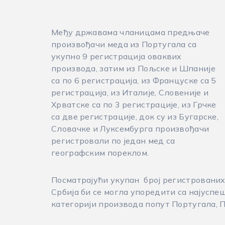
Међу државама чланицама предњаче
произвођачи меда из Португала са
укупно 9 регистрација оваквих
производа, затим из Пољске и Шпаније
са по 6 регистрација, из Француске са 5
регистрација, из Италије, Словеније и
Хрватске са по 3 регистрације, из Грчке
са две регистрације, док су из Бугарске,
Словачке и Луксембурга произвођачи
регистровали по један мед са
географским пореклом.
Посматрајући укупан број регистровани
Србија би се могла упоредити са најуспе
категорији производа попут Португала, 