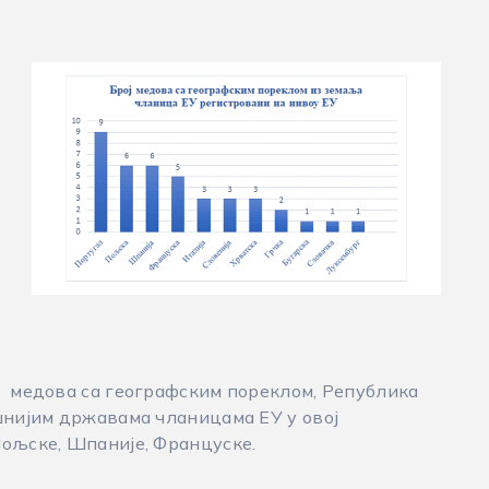
х медова са географским пореклом, Република
шнијим државама чланицама ЕУ у овој
Пољске, Шпаније, Француске.