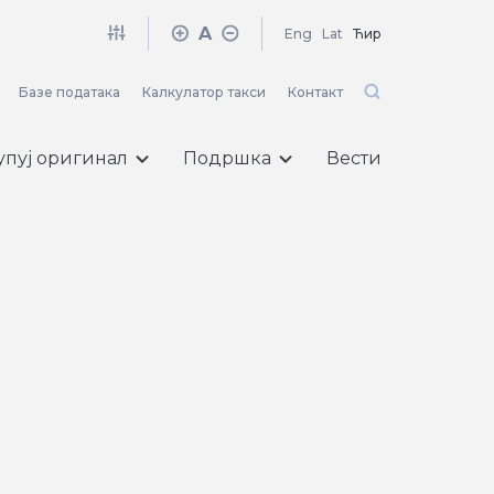
A
Eng
Lat
Ћир
Базе података
Калкулатор такси
Контакт
упуј оригинал
Подршка
Вести