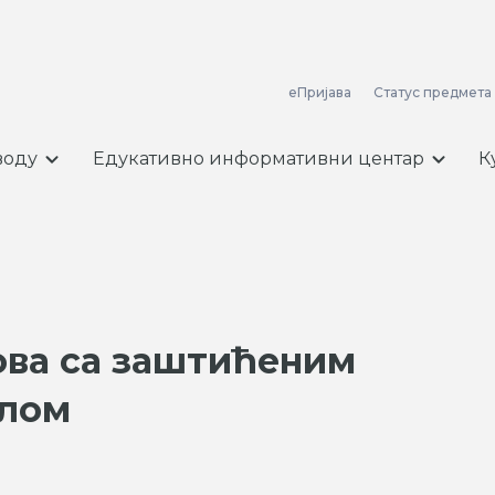
еПријава
Статус предмета
воду
Едукативно информативни центар
К
ова са заштићеним
клом