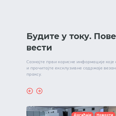
Будите у току. Пов
вести
Сазнајте први корисне информације које
и прочитајте ексклузивне садржаје везан
праксу.
Догађаји
Новости