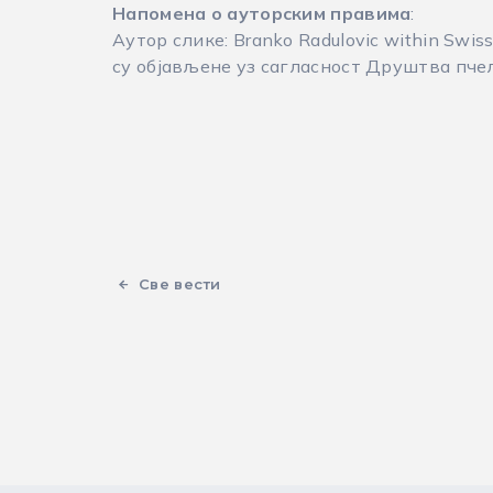
Напомена о ауторским правима
:
Аутор слике: Branko Radulovic within Swiss S
су објављене уз сагласност Друштва пче
Све вести