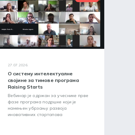
27.07.2026.
24.07
О систему интелектуалне
WIP
својине за тимове програма
окв
Raising Starts
усп
Вебинар је одржан за учеснике прве
Циљ
фазе програма подршке који је
пред
намењен убрзању развоја
зашт
иновативних стартапова
посл
20. 