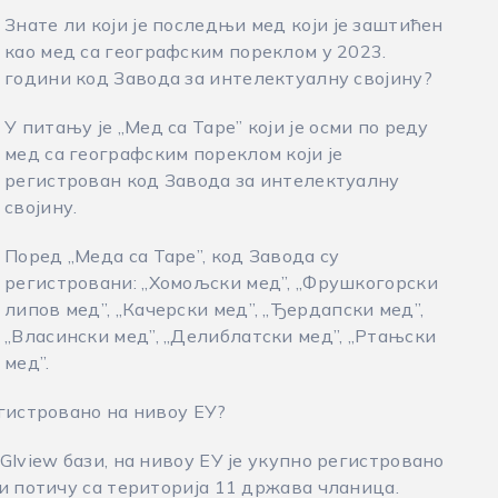
Знате ли који је последњи мед који је заштићен
као мед са географским пореклом у 2023.
години код Завода за интелектуалну својину?
У питању је „Мед са Таре” који је осми по реду
мед са географским пореклом који је
регистрован код Завода за интелектуалну
својину.
Поред „Меда са Таре”, код Завода су
регистровани: „Хомољски мед”, „Фрушкогорски
липов мед”, „Качерски мед”, „Ђердапски мед”,
„Власински мед”, „Делиблатски мед”, „Ртањски
мед”.
гистровано на нивоу ЕУ?
GIview бази, на нивоу ЕУ је укупно регистровано
и потичу са територија 11 држава чланица.