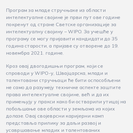
Програм за младе стручњаке из области
интелектуалне својине је први пут ове године
покренут од стране Светске организације за
интелектуалну својину – WIPO. За учешће у
програму се могу пријавити кандидати до 35
година старости, а пријаве су отворене до 19.
новембра 2021. године.
Кроз овај двогодишњи програм, који се
спроводи у WIPO-у, Швајцарска, млади и
талентовани стручњаци ће бити оспособљени
не само да разумеју техничке аспекте заштите
права интелектуалне својине, већ и да их
примењују у пракси како би остварили утицај на
побољшање ове области у земљама из којих
долазе. Овај својеврсни каријерни камп
представља прилику за даљи развој и
усавршавање младих и талентованих