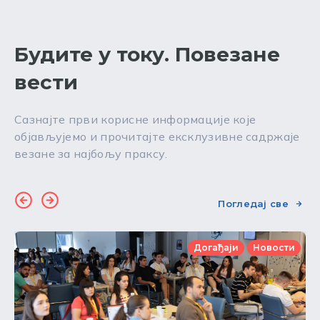
Будите у току. Повезане
вести
Сазнајте први корисне информације које
објављујемо и прочитајте ексклузивне садржаје
везане за најбољу праксу.
Погледај све
Догађаји
Новости