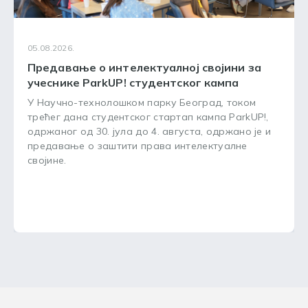
05.08.2026.
Предавање о интелектуалној својини за
учеснике ParkUP! студентског кампа
У Научно-технолошком парку Београд, током
трећег дана студентског стартап кампа ParkUP!,
одржаног од 30. јула до 4. августа, одржано је и
предавање о заштити права интелектуалне
својине.