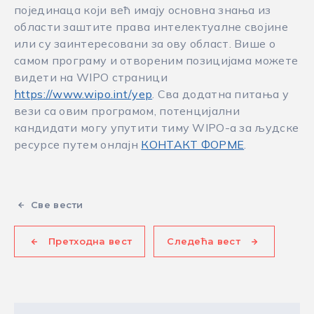
појединаца који већ имају основна знања из
области заштите права интелектуалне својине
или су заинтересовани за ову област. Више о
самом програму и отвореним позицијама можете
видети на WIPO страници
https://www.wipo.int/yep
. Сва додатна питања у
вези са овим програмом, потенцијални
кандидати могу упутити тиму WIPO-а за људске
ресурсе путем онлајн
КОНТАКТ ФОРМЕ
.
Све вести
Претходна вест
Следећа вест