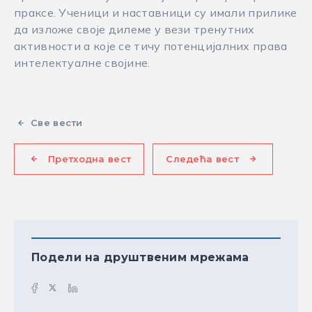
праксе. Ученици и наставници су имали прилике
да изложе своје дилеме у вези тренутних
активности а које се тичу потенцијалних права
интелектуалне својине.
Све вести
Претходна вест
Следећа вест
Подели на друштвеним мрежама