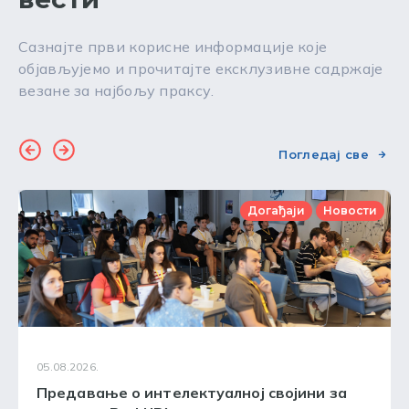
Сазнајте први корисне информације које
објављујемо и прочитајте ексклузивне садржаје
везане за најбољу праксу.
Погледај све
Догађаји
Новости
05.08.2026.
Предавање о интелектуалној својини за