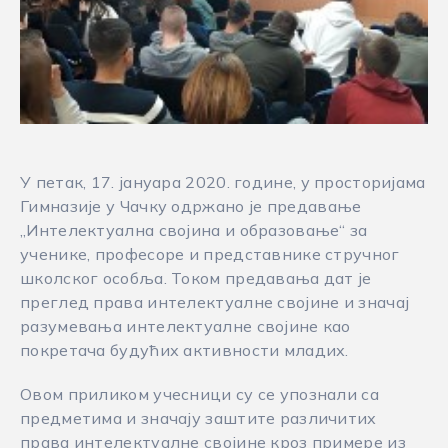
У петак, 17. јануара 2020. године, у просторијама
Гимназије у Чачку одржано је предавање
„Интелектуална својина и образовање“ за
ученике, професоре и представнике стручног
школског особља. Током предавања дат је
преглед права интелектуалне својине и значај
разумевања интелектуалне својине као
покретача будућих активности младих.
Овом приликом учесници су се упознали са
предметима и значају заштите различитих
права интелектуалне својине кроз примере из