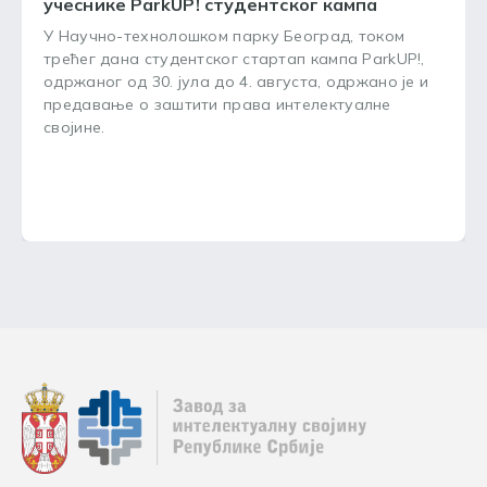
учеснике ParkUP! студентског кампа
У Научно-технолошком парку Београд, током
трећег дана студентског стартап кампа ParkUP!,
одржаног од 30. јула до 4. августа, одржано је и
предавање о заштити права интелектуалне
својине.