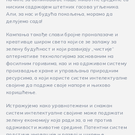
ниским садржајем штетних гасова угљеника.
Али, за нас и будућа покољења, морамо да
делујемо сада!
Кампања такође слави бројне проналазаче и
креативце широм света који се зе залажу за
зелену будућност и који развијају „чистије“
алтернативе технологијама заснованим на
фосилним горивима, као и на одрживом систему
производње хране и управљања природним
ресурсима, а који користе систем интелектуалне
својине да подрже своје напоре и њихово
коришћење.
Истражујемо како уравнотежени и снажан
систем интелектуалне својине може подржати
зелену економију која ради за, а не против
одрживости животне средине. Патентни систем
подстиче иновације и развој и ширење