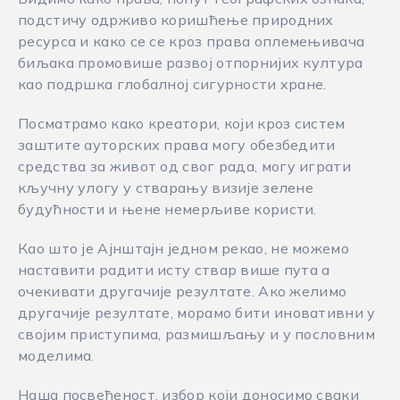
подстичу одрживо коришћење природних
ресурса и како се се кроз права оплемењивача
биљака промовише развој отпорнијих култура
као подршка глобалној сигурности хране.
Посматрамо како креатори, који кроз систем
заштите ауторских права могу обезбедити
средства за живот од свог рада, могу играти
кључну улогу у стварању визије зелене
будућности и њене немерљиве користи.
Као што је Ајнштајн једном рекао, не можемо
наставити радити исту ствар више пута а
очекивати другачије резултате. Ако желимо
другачије резултате, морамо бити иновативни у
својим приступима, размишљању и у пословним
моделима.
Наша посвећеност, избор који доносимо сваки