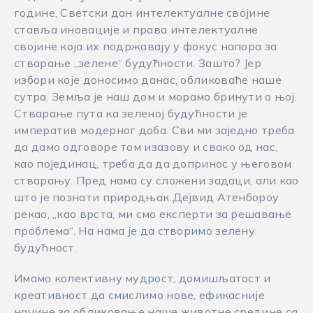
године, Светски дан интелектуалне својине
ставља иновације и права интелектуалне
својине која их подржавају у фокус напора за
стварање „зелене“ будућности. Зашто? Јер
избори које доносимо данас, обликоваће наше
сутра. Земља је наш дом и морамо бринути о њој.
Стварање пута ка зеленој будућности је
императив модерног доба. Сви ми заједно треба
да дамо одговоре том изазову и свако од нас,
као појединац, треба да да допринос у његовом
стварању. Пред нама су сложени задаци, али као
што је познати природњак Дејвид Атенбороу
рекао, „као врста, ми смо експерти за решавање
проблема“. На нама је да створимо зелену
будућност.
Имамо колективну мудрост, домишљатост и
креативност да смислимо нове, ефикасније
начине за обликовање наше животне средине са