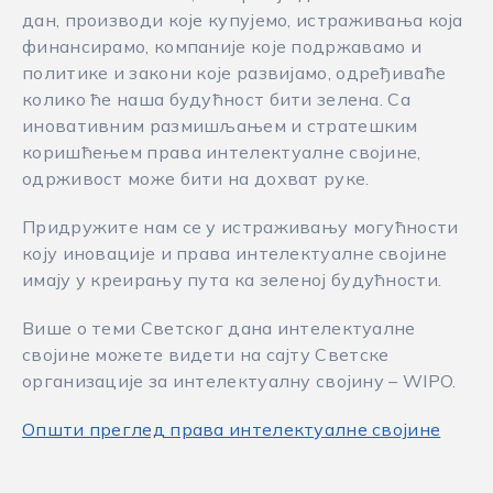
дан, производи које купујемо, истраживања која
финансирамо, компаније које подржавамо и
политике и закони које развијамо, одређиваће
колико ће наша будућност бити зелена. Са
иновативним размишљањем и стратешким
коришћењем права интелектуалне својине,
одрживост може бити на дохват руке.
Придружите нам се у истраживању могућности
коју иновације и права интелектуалне својине
имају у креирању пута ка зеленој будућности.
Више о теми Светског дана интелектуалне
својине можете видети на сајту Светске
организације за интелектуалну својину – WIPO.
Општи преглед права интелектуалне својине