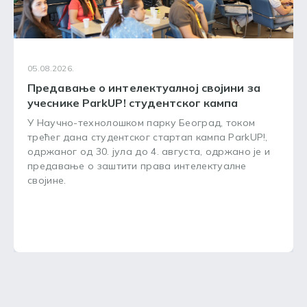
05.08.2026.
Предавање о интелектуалној својини за
учеснике ParkUP! студентског кампа
У Научно-технолошком парку Београд, током
трећег дана студентског стартап кампа ParkUP!,
одржаног од 30. јула до 4. августа, одржано је и
предавање о заштити права интелектуалне
својине.