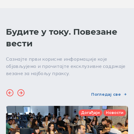
Будите у току. Повезане
вести
Сазнајте први корисне информације које
објављујемо и прочитајте ексклузивне садржаје
везане за најбољу праксу.
Погледај све
Догађаји
Новости