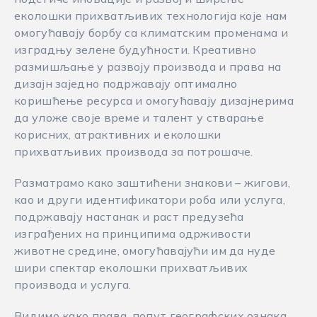
еколошки прихватљивих технологија које нам
омогућавају борбу са климатским променама и
изградњу зелене будућности. Креативно
размишљање у развоју производа и права на
дизајн заједно подржавају оптимално
коришћење ресурса и омогућавају дизајнерима
да уложе своје време и талент у стварање
корисних, атрактивних и еколошки
прихватљивих производа за потрошаче.
Разматрамо како заштићени знакови – жигови,
као и други идентификатори роба или услуга,
подржавају настанак и раст предузећа
изграђених на принципима одрживости
животне средине, омогућавајући им да нуде
шири спектар еколошки прихватљивих
производа и услуга.
Видимо како права, попут географских ознака,