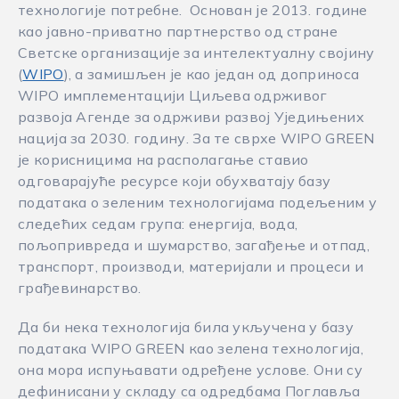
технологије потребне. Основан је 2013. године
као јавно-приватно партнерство од стране
Светске организације за интелектуалну својину
(
WIPO
), a замишљен је као један од доприноса
WIPO имплементацији Циљева одрживог
развоја Агенде за одрживи развој Уједињених
нација за 2030. годину. За те сврхе WIPO GREEN
је корисницима на располагање ставио
одговарајуће ресурсе који обухватају базу
података о зеленим технологијама подељеним у
следећих седам група: енергија, вода,
пољопривреда и шумарство, загађење и отпад,
транспорт, производи, материјали и процеси и
грађевинарство.
Да би нека технологија била укључена у базу
података WIPO GREEN као зелена технологија,
она мора испуњавати одређене услове. Они су
дефинисани у складу са одредбама Поглавља