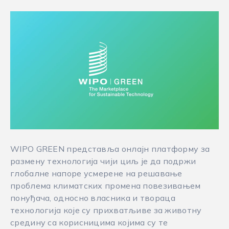
WIPO GREEN представља онлајн платформу за
размену технологија чији циљ је да подржи
глобалне напоре усмерене на решавање
проблема климатских промена повезивањем
понуђача, односно власника и твораца
технологија које су прихватљиве за животну
средину са корисницима којима су те