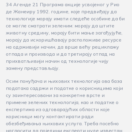
34 Агенде 21 Програма акције усвојеног у Рио
де Жанеиру 1992. године, које предвиђају да
технологије морају имати следеће особине да би
се могле сматрати зеленим: морају да штите
животну средину, морају бити мање загађујуће,
морају да искоришћавају расположиве ресурсе
на одрживији начин, да врше већу рециклажу
отпада и производа и да третирају отпад на
прихватљивиjи начин од технологије чију
замену представљају.
Осим понуђача и њихових технологија ова база
података садржи и податке о корисницима који
су заинтересовани за конкретне врсте и
примене зелених технологија, као и податке о
експертима из одговарајућих области које
корисници могу контактирати ради
обезбеђивања њихових услуга. Треба посебно
нагласити да поједини експерти нуде известан