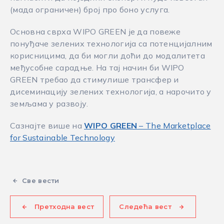
(мада ограничен) број про боно услуга.
Основна сврха WIPO GREEN је да повеже
понуђаче зелених технологија са потенцијалним
корисницима, да би могли доћи до модалитета
међусобне сарадње. На тај начин би WIPO
GREEN требао да стимулише трансфер и
дисеминацију зелених технологија, а нарочито у
земљама у развоју.
Сазнајте више на
WIPO GREEN
– The Marketplace
for Sustainable Technology
Све вести
Претходна вест
Следећа вест