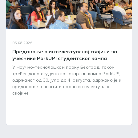
05.08.2026.
Предавање о интелектуалној својини за
учеснике ParkUP! студентског кампа
У Научно-технолошком парку Београд, током
трећег дана студентског стартап кампа ParkUP!,
одржаног од 30. јула до 4. августа, одржано је и
предавање о заштити права интелектуалне
својине.