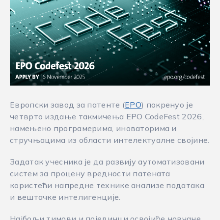
Европски завод за патенте (
EPO
) покренуо је
четврто издање такмичења EPO CodeFest 2026,
намењено програмерима, иноваторима и
стручњацима из области интелектуалне својине.
Задатак учесника је да развију аутоматизовани
систем за процену вредности патената
користећи напредне технике анализе података
и вештачке интелигенције.
Најбољи тимови и појединци освојиће новчане