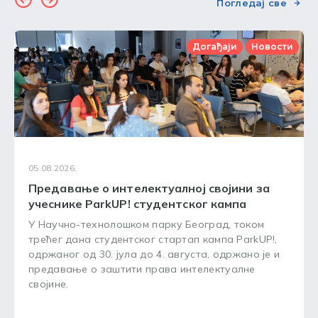
Погледај све
Догађаји
Новости
05.08.2026.
Предавање о интелектуалној својини за
учеснике ParkUP! студентског кампа
У Научно-технолошком парку Београд, током
трећег дана студентског стартап кампа ParkUP!,
одржаног од 30. јула до 4. августа, одржано је и
предавање о заштити права интелектуалне
својине.