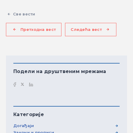
Све вести
Претходна вест
Следећа вест
Подели на друштвеним мрежама
Категорије
Догађаји
Закони и прописи