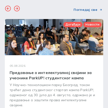
Погледај све
Догађаји
Новости
05.08.2026.
Предавање о интелектуалној својини за
учеснике ParkUP! студентског кампа
У Научно-технолошком парку Београд, током
трећег дана студентског стартап кампа ParkUP!,
одржаног од 30. јула до 4. августа, одржано је и
предавање о заштити права интелектуалне
својине.