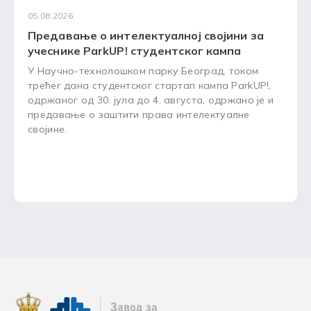
05.08.2026.
Предавање о интелектуалној својини за
учеснике ParkUP! студентског кампа
У Научно-технолошком парку Београд, током
трећег дана студентског стартап кампа ParkUP!,
одржаног од 30. јула до 4. августа, одржано је и
предавање о заштити права интелектуалне
својине.