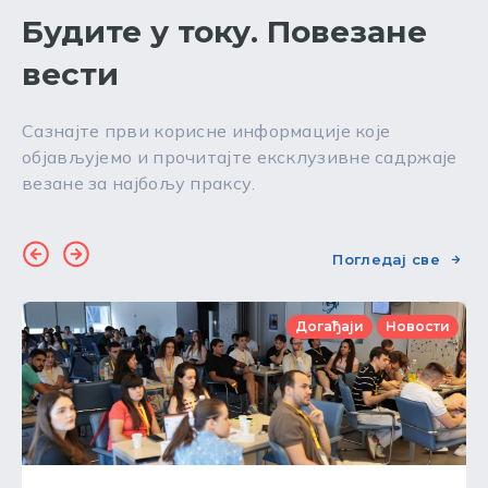
Будите у току. Повезане
вести
Сазнајте први корисне информације које
објављујемо и прочитајте ексклузивне садржаје
везане за најбољу праксу.
Погледај све
Догађаји
Новости