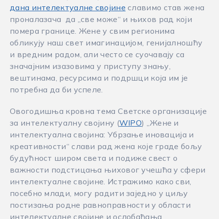
дана интелектуалне својине
славимо став жена
проналазача да „све може“ и њихов рад који
помера границе. Жене у свим регионима
обликују наш свет имагинацијом, генијалношћу
и вредним радом, али често се суочавају са
значајним изазовима у приступу знању,
вештинама, ресурсима и подршци која им је
потребна да би успеле.
Овогодишња кровна тема Светске организације
за интелектуалну својину (
WIPO
) „Жене и
интелектуална својина: Убрзање иновација и
креативности“ слави рад жена које граде бољу
будућност широм света и подиже свест о
важности подстицања њиховог учешћа у сфери
интелектуалне својине. Истражимо како сви,
посебно млади, могу радити заједно у циљу
постизања родне равноправности у области
интелектуалне својине и ослобађања