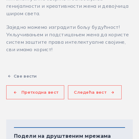
генијалности и креативности жена и девојчица
широм света.
Заједно можемо изградити бољу будућност!
Укључивањем и подстицањем жена да користе
систем заштите права интелектуалне својине,
сви имамо корист!
Све вести
Претходна вест
Следећа вест
Подели на друштвеним мрежама