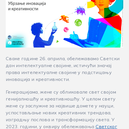
Сваке године 26. априла, обележавамо Светски
дан интелектуалне својине, истичући значај
права интелектуалне својине у подстицању
иновација и креативности.
Генерацијама, жене су обликовале свет својом
генијалношћу и креативношћу. У целом свету
жене су заслужне за највише домете у науци,
успостављање нових креативних трендова,
изградњу послова и трансформацију света. У
2023. години, у оквиру обележавања
Светског