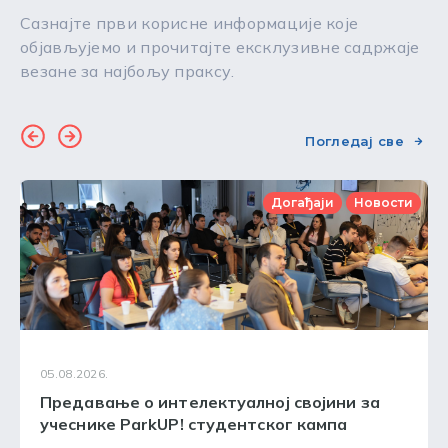
Сазнајте први корисне информације које
објављујемо и прочитајте ексклузивне садржаје
везане за најбољу праксу.
Погледај све
Догађаји
Новости
05.08.2026.
Предавање о интелектуалној својини за
учеснике ParkUP! студентског кампа