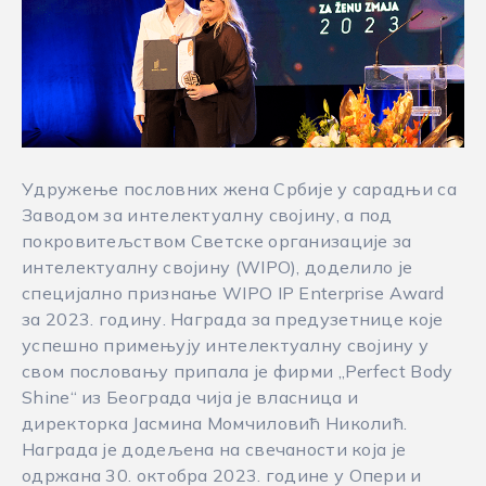
Удружење пословних жена Србије у сарадњи са
Заводом за интелектуалну својину, а под
покровитељством Светске организације за
интелектуалну својину (WIPO), доделило је
специјално признање WIPO IP Enterprise Award
за 2023. годину. Награда за предузетнице које
успешно примењују интелектуалну својину у
свом пословању припала је фирми „Perfect Body
Shine“ из Београда чија је власница и
директорка Јасмина Момчиловић Николић.
Награда је додељена на свечаности која је
одржана 30. октобра 2023. године у Опери и