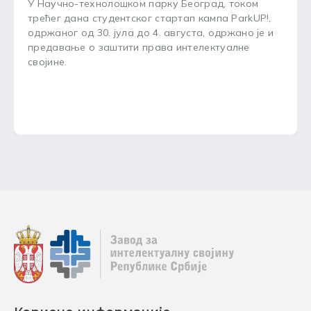
У Научно-технолошком парку Београд, током
трећег дана студентског стартап кампа ParkUP!,
одржаног од 30. јула до 4. августа, одржано је и
предавање о заштити права интелектуалне
својине.