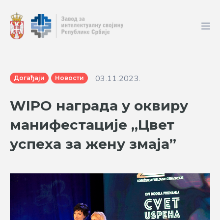
03.11.2023.
Догађаји
Новости
WIPO награда у оквиру
манифестације „Цвет
успеха за жену змаја”