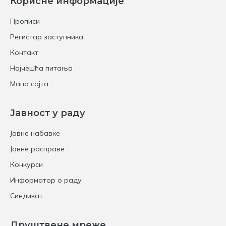
Корисне информације
Прописи
Регистар заступника
Контакт
Најчешћа питања
Мапа сајта
Јавност у раду
Јавне набавке
Јавне расправе
Конкурси
Информатор о раду
Синдикат
Друштвене мреже