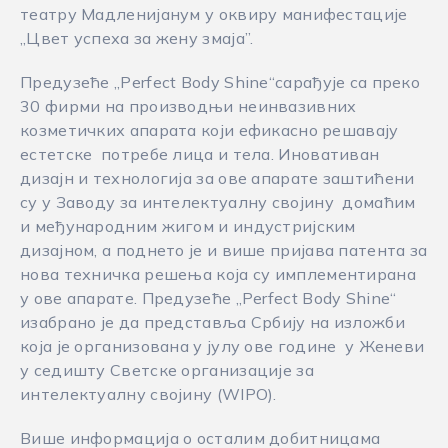
театру Мадленијанум у оквиру манифестације
„Цвет успеха за жену змаја”.
Предузеће „Perfect Body Shine“сарађује са преко
30 фирми на производњи неинвазивних
козметичких апарата који ефикасно решавају
естетске потребе лица и тела. Иновативан
дизајн и технологија за ове апарате заштићени
су у Заводу за интелектуалну својину домаћим
и међународним жигом и индустријским
дизајном, а поднето је и више пријава патента за
нова техничка решења која су имплементирана
у ове апарате. Предузеће „Perfect Body Shine“
изабрано је да представља Србију на изложби
која је организована у јулу ове године у Женеви
у седишту Светске организације за
интелектуалну својину (WIPO).
Више информација о осталим добитницама