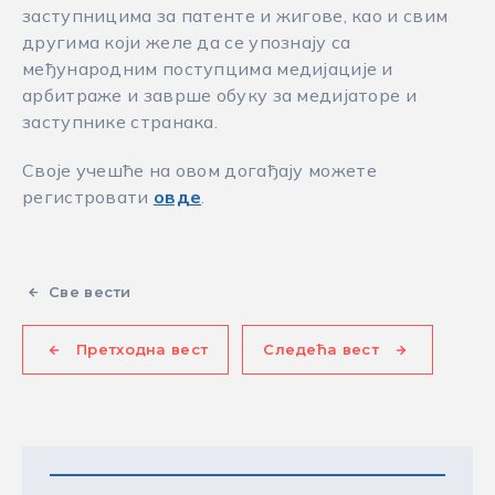
заступницима за патенте и жигове, као и свим
другима који желе да се упознају са
међународним поступцима медијације и
арбитраже и заврше обуку за медијаторе и
заступнике странака.
Своје учешће на овом догађају можете
регистровати
овде
.
Све вести
Претходна вест
Следећа вест