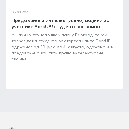
05.08.2026.
Предавање о интелектуалној својини за
учеснике ParkUP! студентског кампа
У Научно-технолошком парку Београд, током
трећег дана студентског стартап кампа ParkUP!,
одржаног од 30. јула до 4. августа, одржано је и
предавање о заштити права интелектуалне
својине.