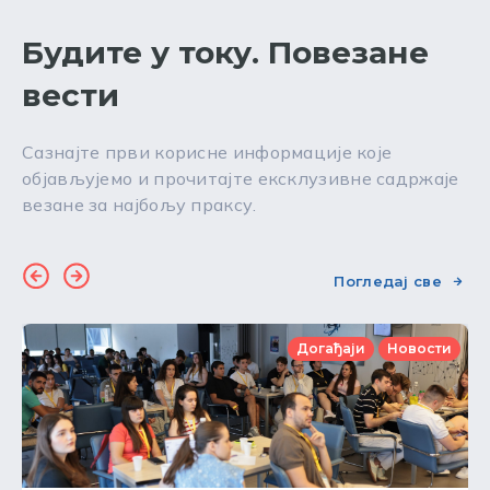
Будите у току. Повезане
вести
Сазнајте први корисне информације које
објављујемо и прочитајте ексклузивне садржаје
везане за најбољу праксу.
Погледај све
Догађаји
Новости