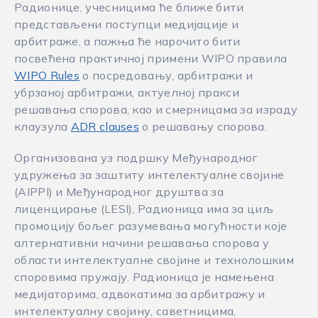
Радионице, учесницима ће ближе бити
представљени поступци медијације и
арбитраже, а пажња ће нарочито бити
посвећена практичној примени WIPO правила
WIPO Rules
о посредовању, арбитражи и
убрзаној арбитражи, актуелној пракси
решавања спорова, као и смерницама за израду
клаузула
ADR clauses
о решавању спорова.
Организована уз подршку Међународног
удружења за заштиту интелектуалне својине
(AIPPI) и Међународног друштва за
лиценцирање (LESI), Радионица има за циљ
промоцију бољег разумевања могућности које
алтернативни начини решавања спорова у
области интелектуалне својине и технолошким
споровима пружају. Радионица је намењена
медијаторима, адвокатима за арбитражу и
интелектуалну својину, саветницима,