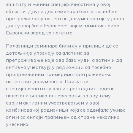
заштиту и њеним специфичностима у овој
области. Други део семинара био је посвећен
претраживању патентне документације у јавно
доступној бази Еspacenet којом администрира
Европски завод за патенте.
Полазници семинара били су у прилици да се
детаљније упознају са алатима за
претраживање које ова база нуди, а затим и да
активно учествују у радионици са посебно
припремљеним примерима претраживања
патентних докумената. Присутни
специјализанти су као и претходних година
показали велико интересовње за ову тему
својим активним учествовањем у овој
комбинованој радионици која се одвијала уживо
али и са онлајн праћењем од стране неколико
учесника.​