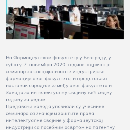
На Фармацеутском факултету у Београду, у
суботу, 7. новембра 2020. године, одржан је
семинар за специјализанте индустријске
фармације овог факултета, и представља
наставак сарадње између овог факултета и
Завода за интелектуалну својину већ седму
годину за редом.
Предавачи Завода упознали су учеснике
семинара са значајем заштите права
интелектуалне својине у фармацеутској
индустрији са посебним освртом на патентну