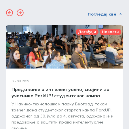
Погледај све
Догађаји
Новости
05.08.2026.
Предавање о интелектуалној својини за
учеснике ParkUP! студентског кампа
У Научно-технолошком парку Београд, током
трећег дана студентског стартап кампа ParkUP!,
одржаног од 30. јула до 4. августа, одржано је и
предавање о заштити права интелектуалне
својине.