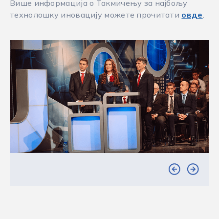
Више информација о Такмичењу за најбољу
технолошку иновацију можете прочитати
овде
.