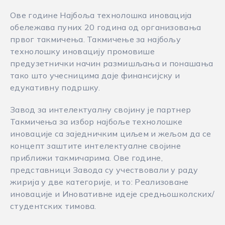
Ове године Најбоља технолошка иновација
обележава пуних 20 година од организовања
првог такмичења. Такмичење за најбољу
технолошку иновацију промовише
предузетнички начин размишљања и понашања
тако што учесницима даје финансијску и
едукативну подршку.
Завод за интелектуалну својину је партнер
Такмичења за избор најбоље технолошке
иновације са заједничким циљем и жељом да се
концепт заштите интелектуалне својине
приближи такмичарима. Ове године,
представници Завода су учествовали у раду
жирија у две категорије, и то: Реализоване
иновације и Иновативне идеје средњошколских/
студентских тимова.