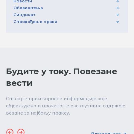
Новости
Обавештења
Синдикат
Спровођење права
Будите у току. Повезане
вести
Сазнајте први корисне информације које
објављујемо и прочитајте ексклузивне садржаје
везане за најбољу праксу.
Погледај све