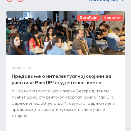
Догађаји
Новости
05.08.2026.
Предавање о интелектуалној својини за
учеснике ParkUP! студентског кампа
У Научно-технолошком парку Београд, током
трећег дана студентског стартап кампа ParkUP!,
одржаног од 30. јула до 4. августа, одржано је и
предавање о заштити права интелектуалне
својине.