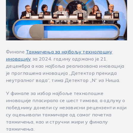
Финале
Такмичења за најбољу технолошку
иновацију
за 2024. годину одржано је 21.
децембра а као најбоља реализована иновација
је проглашена иновација „Детектор прекида
неутралног вода“, тима Детектор „N“ из Ниша.
У финале за избор најбоље технолошке
иновације пласирало се шест тимова, а одлуку о
победнику донели су независни рецензенти који
су оцењивали такмичаре од самог почетка
такмичења, као и стручни жири у финалу
такмичења.