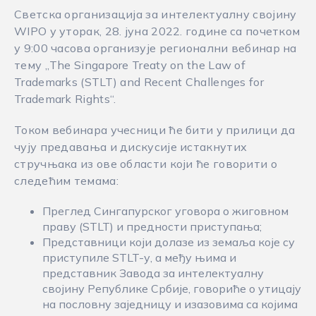
Светска организација за интелектуалну својину
WIPO у уторак, 28. јуна 2022. године са почетком
у 9:00 часова организује регионални вебинар на
тему „The Singapore Treaty on the Law of
Trademarks (STLT) and Recent Challenges for
Trademark Rights“.
Током вебинара учесници ће бити у прилици да
чују предавања и дискусије истакнутих
стручњака из ове области који ће говорити о
следећим темама:
Преглед Сингапурског уговора о жиговном
праву (STLT) и предности приступања;
Представници који долазе из земаља које су
приступиле STLT-у, а међу њима и
представник Завода за интелектуалну
својину Републике Србије, говориће о утицају
на пословну заједницу и изазовима са којима