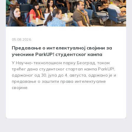
05.08.2026.
Предавање о интелектуалној својини за
учеснике ParkUP! студентског кампа
У Научно-технолошком парку Београд, током
трећег дана студентског стартап кампа ParkUP!,
одржаног од 30. јула до 4. августа, одржано је и
предавање о заштити права интелектуалне
својине.