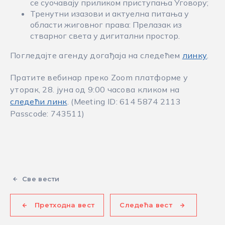
се суочавају приликом приступања Уговору;
Тренутни изазови и актуелна питања у
области жиговног права: Прелазак из
стварног света у дигитални простор.
Погледајте агенду догађаја на следећем
линку
.
Пратите вебинар преко Zoom платформе у
уторак, 28. јуна од 9:00 часова кликом на
следећи линк
. (Meeting ID: 614 5874 2113
Passcode: 743511)
Све вести
Претходна вест
Следећа вест