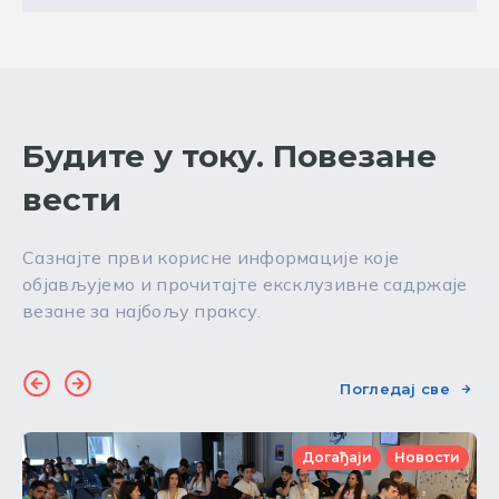
Будите у току. Повезане
вести
Сазнајте први корисне информације које
објављујемо и прочитајте ексклузивне садржаје
везане за најбољу праксу.
Погледај све
Догађаји
Новости