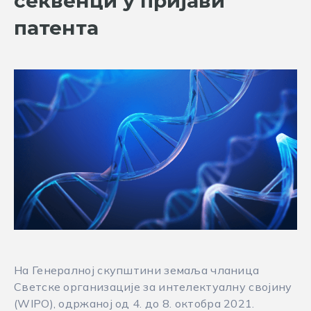
секвенци у пријави
патента
На Генералној скупштини земаља чланица
Светске организације за интелектуалну својину
(WIPO), одржаној од 4. до 8. октобра 2021.