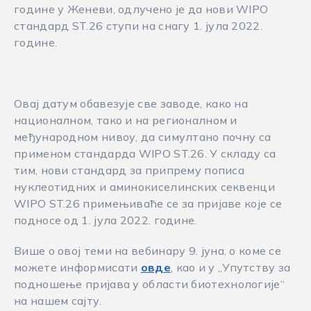
године у Женеви, одлучено је да нови WIPO
стандард ST.26 ступи на снагу 1. јула 2022.
године.
Овај датум обавезује све заводе, како на
националном, тако и на регионалном и
међународном нивоу, да симултано почну са
применом стандарда WIPO ST.26. У складу са
тим, нови стандард за припрему пописа
нуклеотидних и аминокиселинских секвенци
WIPO ST.26 примењиваће се за пријаве које се
подносе од 1. јула 2022. године.
Више о овој теми на вебинару 9. јуна, о коме се
можете информисати
овде
, као и у „Упутству за
подношење пријавa у области биотехнологије“
на нашем сајту.