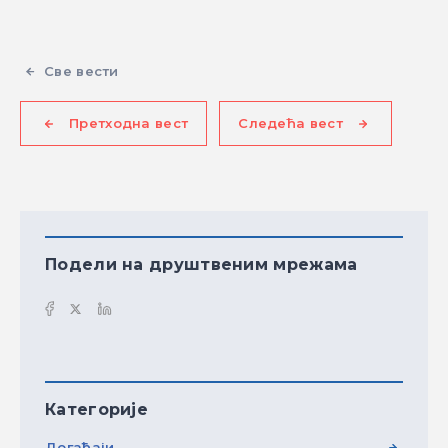
Све вести
Претходна вест
Следећа вест
Подели на друштвеним мрежама
Категорије
Догађаји