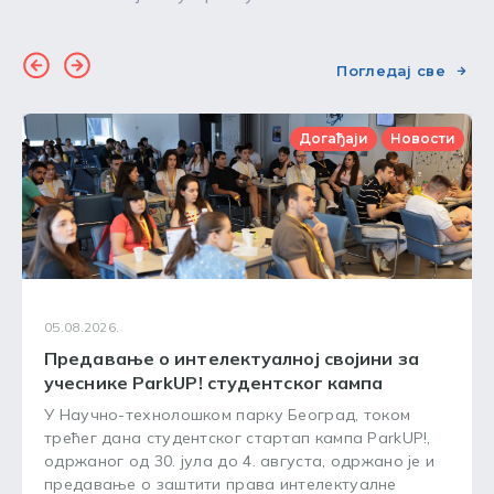
Погледај све
Догађаји
Новости
05.08.2026.
Предавање о интелектуалној својини за
учеснике ParkUP! студентског кампа
У Научно-технолошком парку Београд, током
трећег дана студентског стартап кампа ParkUP!,
одржаног од 30. јула до 4. августа, одржано је и
предавање о заштити права интелектуалне