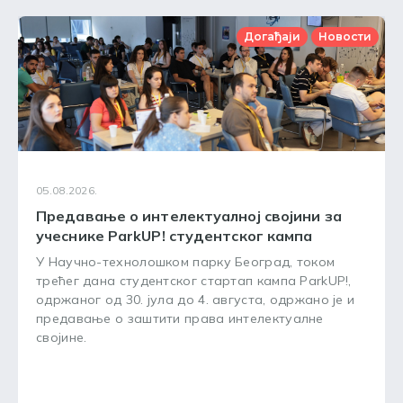
Догађаји
Новости
05.08.2026.
Предавање о интелектуалној својини за
учеснике ParkUP! студентског кампа
У Научно-технолошком парку Београд, током
трећег дана студентског стартап кампа ParkUP!,
одржаног од 30. јула до 4. августа, одржано је и
предавање о заштити права интелектуалне
својине.