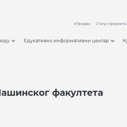
еПријава
Статус предмета
воду
Едукативно информативни центар
К
Машинског факултета