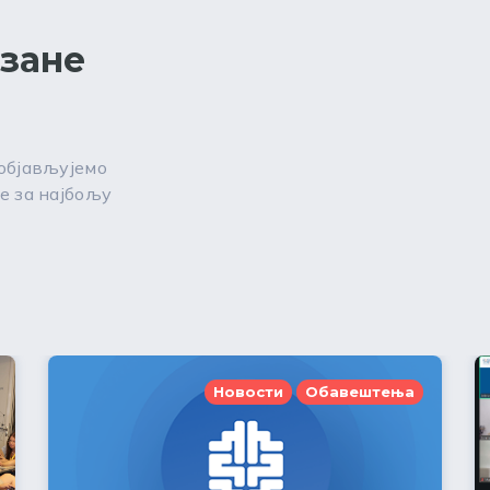
езане
 објављујемо
е за најбољу
Новости
Обавештења