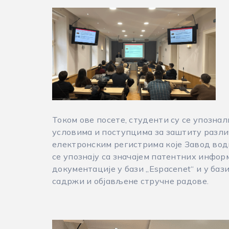
Током ове посете, студенти су се упознал
условима и поступцима за заштиту разли
електронским регистрима које Завод води
се упознају са значајем патентних инфо
документације у бази „Espacenet“ и у баз
садржи и објављене стручне радове.