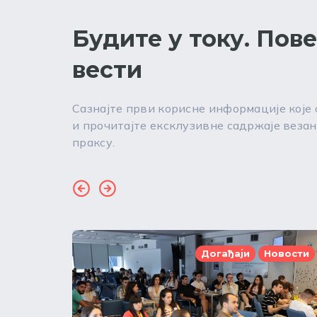
Будите у току. Пов
вести
Сазнајте први корисне информације које
и прочитајте ексклузивне садржаје везан
праксу.
Догађаји
Новости