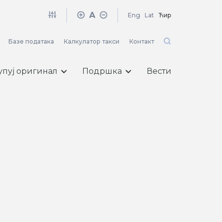
A
Eng
Lat
Ћир
Базе података
Калкулатор такси
Контакт
упуј оригинал
Подршка
Вести