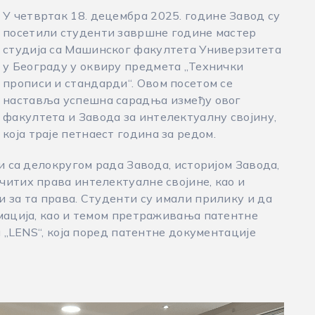
У четвртак 18. децембра 2025. године Завод су
посетили студенти завршне године мастер
студија са Машинског факултета Универзитета
у Београду у оквиру предмета „Технички
прописи и стандарди“. Oвом посетом се
наставља успешна сарадња између овог
факултета и Завода за интелектуалну својину,
која траје петнаест година за редом.
и са делокругом рада Завода, историјом Завода,
читих права интелектуалне својине, као и
 за та права. Студенти су имали прилику и да
рмација, као и темом претраживања патентне
и „LENS“, која поред патентне документације