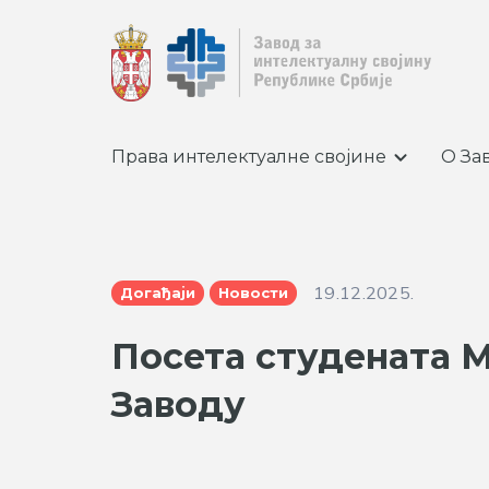
Права интелектуалне својине
О За
19.12.2025.
Догађаји
Новости
Посета студената 
Заводу