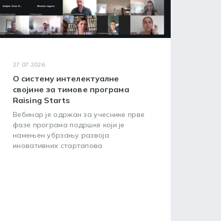
27.07.2026.
24.07
О систему интелектуалне
WIP
својине за тимове програма
окв
Raising Starts
усп
Вебинар је одржан за учеснике прве
Циљ
фазе програма подршке који је
пред
намењен убрзању развоја
зашт
иновативних стартапова
посл
20. 