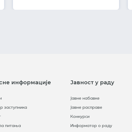
сне информације
Јавност у раду
и
Јавне набавке
р заступника
Јавне расправе
т
Конкурси
ћа питања
Информатор о раду