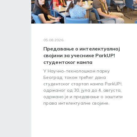
05.08.2026.
Предавање о интелектуалној
својини за учеснике ParkUP!
студентског кампа
У Научно-технолошком парку
Београд, током трећег дана
студентског стартап кампа ParkUP!,
одржаног од 30. јула до 4. августа,
одржано је и предавање о заштити
права интелектуалне својине.