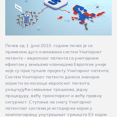
Почев од 1. јуна 2023. године почео је са
применом дуго очекивани систем Унитарног
патента – европског патента са унитарним
ефектом у земљама чланицама Европске уније
које су приступиле пројекту Унитарног патента.
Систем Унитарног патента доноси значајне
користи за носиоце европског патента,
укључујући смањење трошкова, једну
процедуру, већу транспарент и већу правну
сигурност. Ступање на снагу Унитарног
патентног система је историјски корак у
комплетирању унутрашњег тржишта ЕУ којим