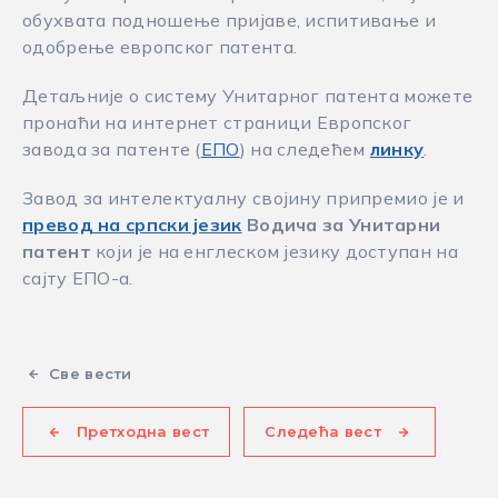
обухвата подношење пријаве, испитивање и
одобрење европског патента.
Детаљније о систему Унитарног патента можете
пронаћи на интернет страници Европског
завода за патенте (
ЕПО
) на следећем
линку
.
Завод за интелектуалну својину припремио је и
превод на српски језик
Водича за Унитарни
патент
који је на енглеском језику доступан на
сајту ЕПО-а.
Све вести
Претходна вест
Следећа вест