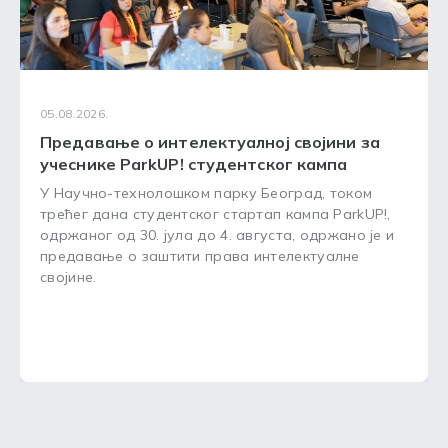
05.08.2026.
Предавање о интелектуалној својини за
учеснике ParkUP! студентског кампа
У Научно-технолошком парку Београд, током
трећег дана студентског стартап кампа ParkUP!,
одржаног од 30. јула до 4. августа, одржано је и
предавање о заштити права интелектуалне
својине.