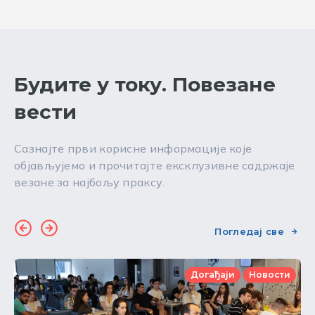
Будите у току. Повезане
вести
Сазнајте први корисне информације које
објављујемо и прочитајте ексклузивне садржаје
везане за најбољу праксу.
Погледај све
Догађаји
Новости