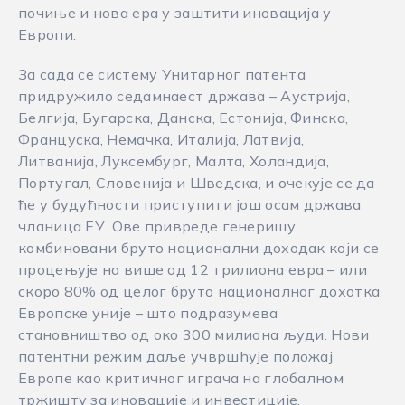
почиње и нова ера у заштити иновација у
Европи.
За сада се систему Унитарног патента
придружило седамнаест држава – Аустрија,
Белгија, Бугарска, Данска, Естонија, Финска,
Француска, Немачка, Италија, Латвија,
Литванија, Луксембург, Малта, Холандија,
Португал, Словенија и Шведска, и очекује се да
ће у будућности приступити још осам држава
чланица ЕУ. Ове привреде генеришу
комбиновани бруто национални доходак који се
процењује на више од 12 трилиона евра – или
скоро 80% од целог бруто националног дохотка
Европске уније – што подразумева
становништво од око 300 милиона људи. Нови
патентни режим даље учвршћује положај
Европе као критичног играча на глобалном
тржишту за иновације и инвестиције.