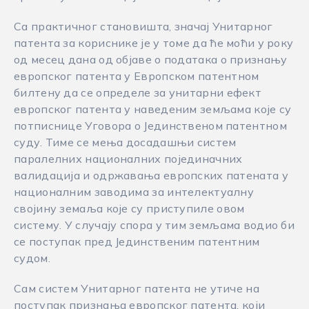
Са практичног становишта, значај Унитарног
патента за кориснике је у томе да ће моћи у року
од месец дана од објаве о података о признању
европског патента у Европском патентном
билтену да се определе за унитарни ефект
европског патента у наведеним земљама које су
потписнице Уговора о Јединственом патентном
суду. Тиме се мења досадашњи систем
паралелних националних појединачних
валидација и одржавања европских патената у
националним заводима за интелектуалну
својину земаља које су приступиле овом
систему. У случају спора у тим земљама водио би
се поступак пред Јединственим патентним
судом.
Сам систем Унитарног патента не утиче на
поступак признања европског патента, који