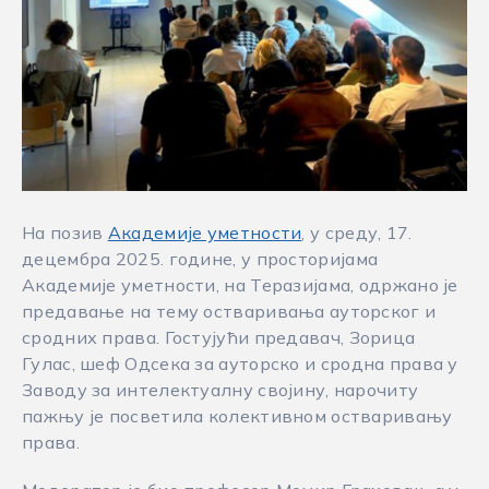
На позив
Академије уметности
, у среду, 17.
децембра 2025. године, у просторијама
Академије уметности, на Теразијама, одржано је
предавање на тему остваривања ауторског и
сродних права. Гостујући предавач, Зорица
Гулас, шеф Одсека за ауторско и сродна права у
Заводу за интелектуалну својину, нарочиту
пажњу је посветила колективном остваривању
права.