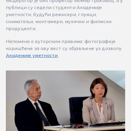
Модератор је био професор Момир Граховац, а у
публици су седели студенти Академије
уметности, будући режисери, глумци,
сниматељи, монтажери, музички и филмски
продуценти.
Напомена о ауторским правима: фотографије
коришћене за ову вест су објављене уз дозволу
Академије уметности
.