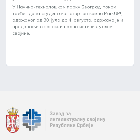
У Научно-технолошком парку Београд, током
трећег дана студентског стартап кампа ParkUP!,
одржаног од 30. јула до 4. августа, одржано је и
предавање о заштити права интелектуалне
својине.