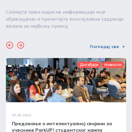
Сазнајте први корисне информације које
објављујемо и прочитајте ексклузивне садржаје
везане за најбољу праксу.
Погледај све
Догађаји
Новости
05.08.2026.
Предавање о интелектуалној својини за
учеснике ParkUP! студентског кампа