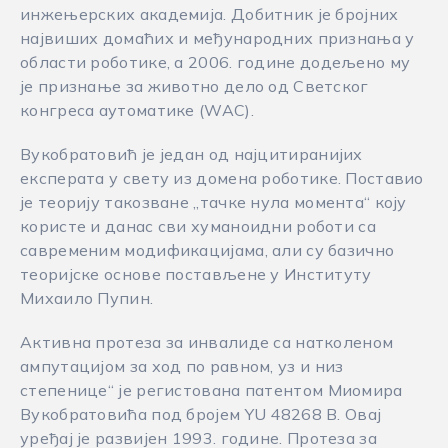
инжењерских академија. Добитник је бројних
највиших домаћих и међународних признања у
области роботике, а 2006. године додељено му
је признање за животно дело од Светског
конгреса аутоматике (WAC).
Вукобратовић је један од најцитиранијих
експерата у свету из домена роботике. Поставио
је теорију такозване „тачке нула момента“ коју
користе и данас сви хумaноидни роботи са
савременим модификацијама, али су базично
теоријске основе постављене у Институту
Михаило Пупин.
Активна протеза за инвалиде са натколеном
ампутацијом за ход по равном, уз и низ
степенице“ је регистована патентом Миомира
Вукобратовића под бројем YU 48268 B. Овај
уређај је развијен 1993. године. Протеза за