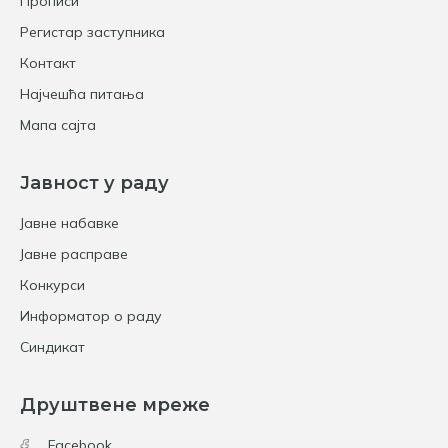
Прописи
Регистар заступника
Контакт
Најчешћа питања
Мапа сајта
Јавност у раду
Јавне набавке
Јавне расправе
Конкурси
Информатор о раду
Синдикат
Друштвене мреже
Facebook