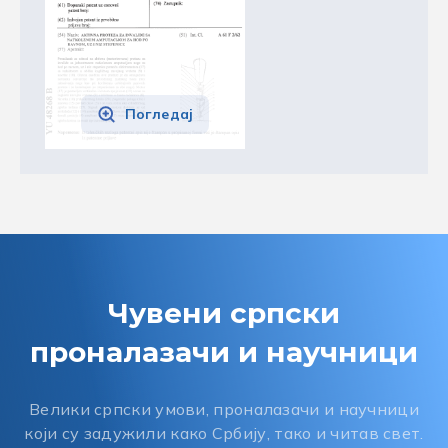
Погледај
Чувени српски
проналазачи и научници
Велики српски умови, проналазачи и научници
који су задужили како Србију, тако и читав свет.