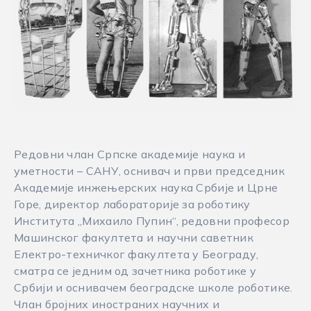
Редовни члан Српске академије наука и
уметности – САНУ, оснивач и први председник
Академије инжењерских наука Србије и Црне
Горе, директор лабораторије за роботику
Института „Михаило Пупин“, редовни професор
Машинског факултета и научни саветник
Електро-техничког факултета у Београду,
сматра се једним од зачетника роботике у
Србији и оснивачем београдске школе роботике.
Члан бројних иностраних научних и