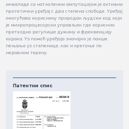
инвалиде са натколеном ампутацијом је активни
протетички уређај с два степена слободе. Уређај
омогућава кориснику природан људски ход који
је микропроцесорски управљан где корисник
претходно регулише дужину и фреквенцију
корака. Уз помоћ уређаја значајно је лакше
пењање уз степенице, као и кретање по
неравном терену.
Патентни спис