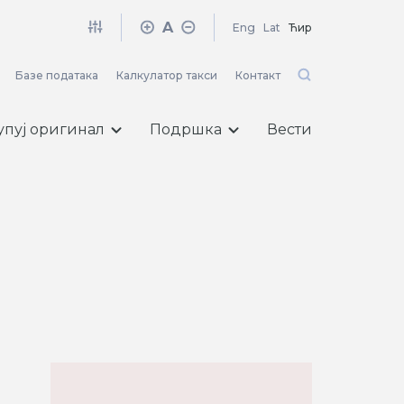
A
Eng
Lat
Ћир
Базе података
Калкулатор такси
Контакт
упуј оригинал
Подршка
Вести