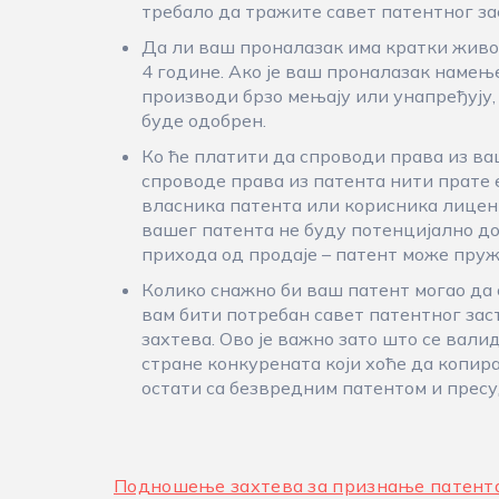
требало да тражите савет патентног за
Да ли ваш проналазак има кратки живо
4 године. Ако је ваш проналазак намењ
производи брзо мењају или унапређују,
буде одобрен.
Ко ће платити да спроводи права из в
спроводе права из патента нити прате 
власника патента или корисника лицен
вашег патента не буду потенцијално до
прихода од продаје – патент може пру
Колико снажно би ваш патент могао да
вам бити потребан савет патентног зас
захтева. Ово је важно зато што се вали
стране конкурената који хоће да копира
остати са безвредним патентом и прес
Подношење захтева за признање патент