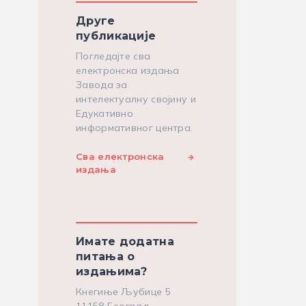
Друге
публикације
Погледајте сва
електронска издања
Завода за
интелектуалну својину и
Едукативно
информативног центра.
Сва електронска
издања
Имате додатна
питања о
издањима?
Кнегиње Љубице 5