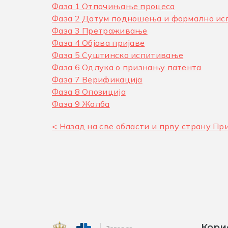
Фаза 1 Отпочињање процеса
Фаза 2 Датум подношења и формално и
Фаза 3 Претраживање
Фаза 4 Објава пријавe
Фаза 5 Суштинско испитивање
Фаза 6 Одлука о признању патента
Фаза 7 Верификација
Фаза 8 Опозиција
Фаза 9 Жалба
< Назад на све области и прву страну П
Кори