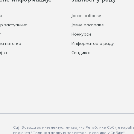
и
Јавне набавке
р заступника
Јавне расправе
т
Конкурси
ћа питања
Информатор о раду
јта
Синдикат
Сајт Завода за интелектуалну својину Републике Србије израђ
пројекта "Подршка праву интелектуалне својине у Србији"