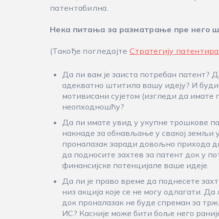
патентабилна.
Нека питања за разматрање пре него ш
(Такође погледајте
Стратегију патентир
Да ли вам је заиста потребан патент? 
адекватно штитила вашу идеју? И буди
мотивисани сујетом (изгледи да имате п
неопходношћу?
Да ли имате увид у укупне трошкове п
накнаде за обнављање у свакој земљи у 
проналазак заради довољно прихода да
да подносите захтев за патент док у п
финансијске потенцијале ваше идеје.
Да ли је право време да поднесете за
низ акција које се не могу одлагати. Да
док проналазак не буде спреман за тр
ИС? Касније може бити боље него раниј