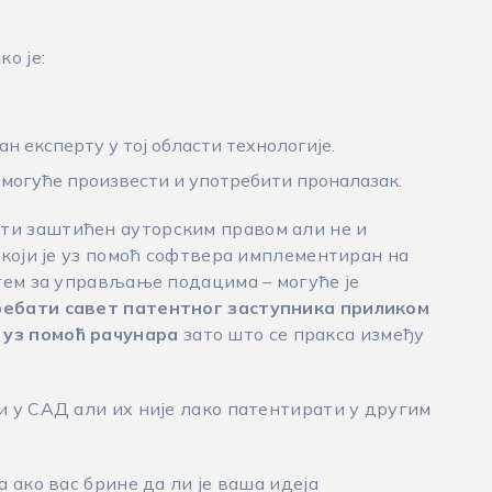
о је:
н експерту у тој области технологије.
е могуће произвести и употребити проналазак.
ти заштићен ауторским правом али не и
који је уз помоћ софтвера имплементиран на
тем за управљање подацима – могуће је
ребати савет патентног заступника приликом
уз помоћ рачунара
зато што се пракса између
 у САД али их није лако патентирати у другим
 ако вас брине да ли је ваша идеја