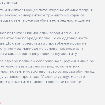
ступника.
тни циклус? Процес патентирања обично траје 3-
ен високо конкурентном тржишту на којем се
 ваш патент може изгубити на вредности док не
ашег патента? Национални заводи за ИС не
евентуалне повреде права. То су одговорности
це. Док вам средства за спровођење права из
ступна – од накнаде на основу лиценце или
жити само ограничену практичну заштиту.
 се одупре правном оспоравању? Дефинитивно ће
тупника у вези са снагом ваших патентних
дност патентних захтева често оспорава обично од
ју успешан производ. Уколико успеју, можете
удом да платите њихове трошкове парнице.
а