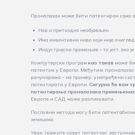
Проналазак може бити патентиран само ак
Нов и претходно необјављен.
Има инвентивни ниво који није очигледа
Индустријски примењив – то јест, ако ј
Компјутерски програм
као такав
може би
патентом у Европи. Међутим, проналазак 
рачунарима – на пример, унапређени сис
патентирати у Европи.
Сигурно ће вам т
патентирања проналазака примењених 
Европе и САД може разликовати.
Пословни методи могу бити патентабилни
земљама.
Увек тражите савет патентног заступника