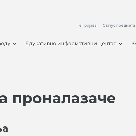
еПријава
Статус предмета
воду
Едукативно информативни центар
К
а проналазаче
ња