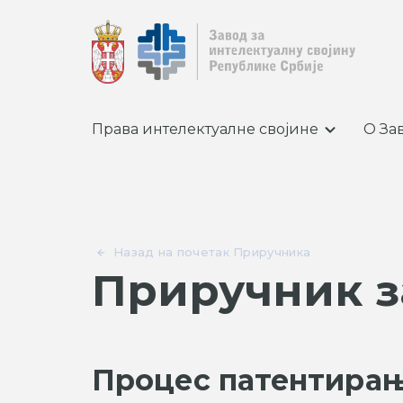
Права интелектуалне својине
О За
Назад на почетак Приручника
Приручник з
Процес патентира