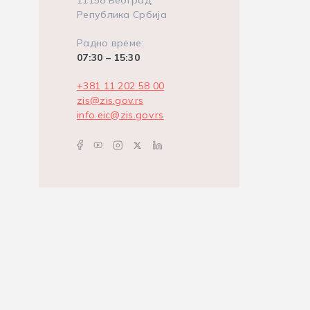
11158 Београд,
Република Србија
Радно време:
07:30 – 15:30
+381 11 202 58 00
zis@zis.gov.rs
info.eic@zis.gov.rs