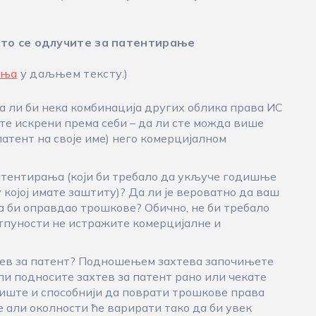
то се одлучите за патентирање
ања
у даљњем тексту.)
Да ли би нека комбинација других облика права ИС
те искрени према себи – да ли сте можда више
атент на своје име) него комерцијалном
атентирања (који би требало да укључе годишње
којој имате заштиту)? Да ли је вероватно да ваш
 би оправдао трошкове? Обично, не би требало
отпуности не истражите комерцијалне и
хтев за патент? Подношењем захтева започињете
 ли подносите захтев за патент рано или чекате
жиште и способнији да поврати трошкове права
е али околности ће варирати тако да би увек