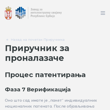
Назад на почетак Приручника
Приручник за
проналазаче
Процес патентирања
Фаза 7 Верификација
Оно што сад имате је „пакет“ индивидуалних
националних патената. После објављивања