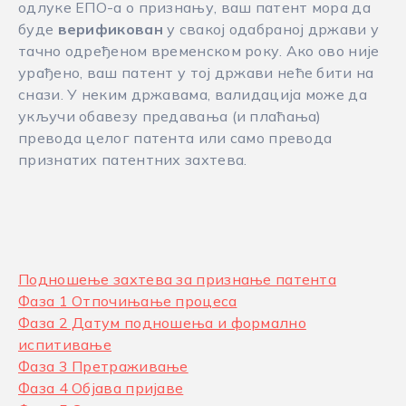
одлуке ЕПО-а о признању, ваш патент мора да
буде
верификован
у свакој одабраној држави у
тачно одређеном временском року. Ако ово није
урађено, ваш патент у тој држави неће бити на
снази. У неким државама, валидација може да
укључи обавезу предавања (и плаћања)
превода целог патента или само превода
признатих патентних захтева.
Подношење захтева за признање патента
Фаза 1 Отпочињање процеса
Фаза 2 Датум подношења и формално
испитивање
Фаза 3 Претраживање
Фаза 4 Објава пријавe