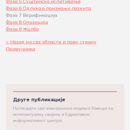
Фаза 5 Суштинско испитивање
Фаза 6 Одлука о признању патента
Фаза 7 Верификација
Фаза 8 Опозиција
Фаза 9 Жалба
< Назад на све области и прву страну
Приручника
Друге публикације
Погледајте сва електронска издања Завода за
интелектуалну својину и Едукативно
информативног центра.