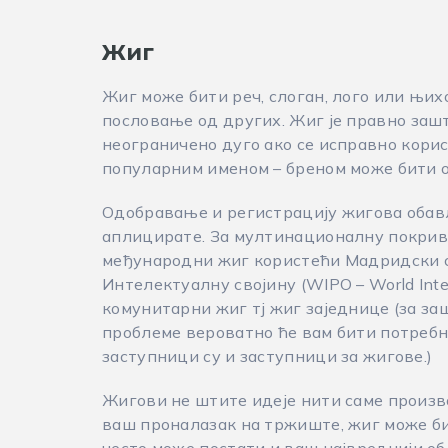
Жиг
Жиг може бити реч, слоган, лого или њих
пословање од других. Жиг је правно заш
неограничено дуго ако се исправно кори
популарним именом – бреном може бити о
Одобравање и регистрацију жигова обављ
аплицирате. За мултинационалну покриве
међународни жиг користећи Мадридски с
Интелектуалну својину (WIPO – World Intell
комунитарни жиг тј жиг заједнице (за за
проблеме вероватно ће вам бити потребн
заступници су и заступници за жигове.)
Жигови не штите идеје нити саме произв
ваш проналазак на тржиште, жиг може би