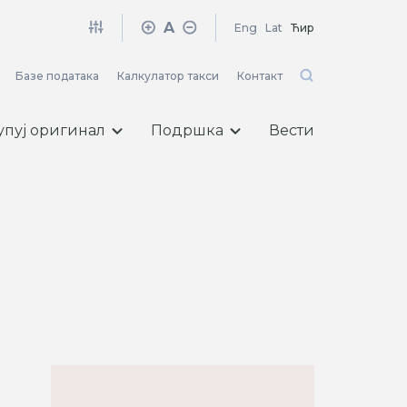
A
Eng
Lat
Ћир
Базе података
Калкулатор такси
Контакт
упуј оригинал
Подршка
Вести