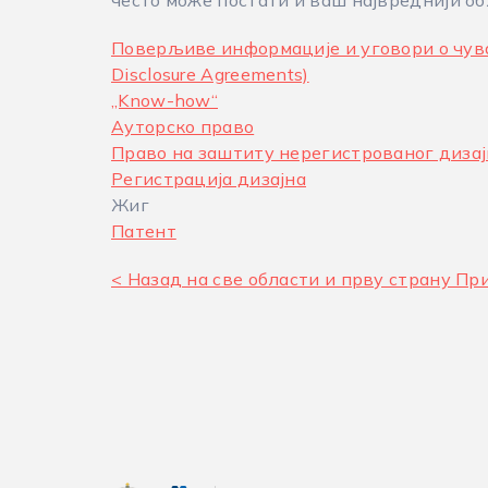
често може постати и ваш највреднији о
Поверљиве информације и уговори о чу
Disclosure Agreements)
„Know-how“
Ауторско право
Право на заштиту нерегистрованог дизајна
Регистрација дизајна
Жиг
Патент
< Назад на све области и прву страну П