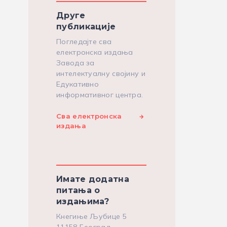
Друге
публикације
Погледајте сва
електронска издања
Завода за
интелектуалну својину и
Едукативно
информативног центра.
Сва електронска
издања
Имате додатна
питања о
издањима?
Кнегиње Љубице 5