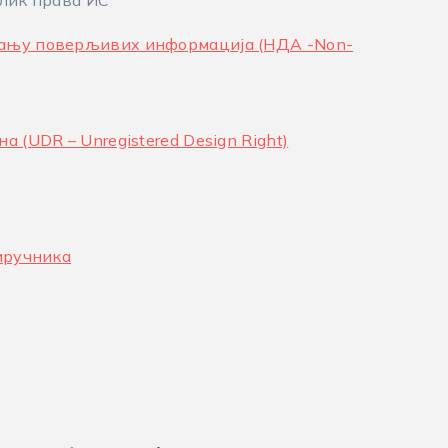
блик права ИС
вању поверљивих информација (НДА -Non-
 (UDR – Unregistered Design Right)
риручника