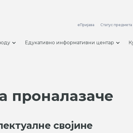
еПријава
Статус предмета
воду
Едукативно информативни центар
К
а проналазаче
лектуалне својине