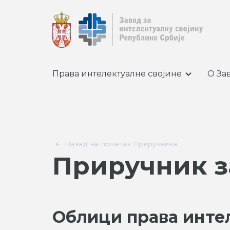
Права интелектуалне својине
О За
Назад на почетак Приручника
Приручник з
Облици права инте