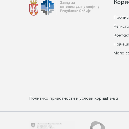
Кори
Пропис
Региста
Контак
Најчеш
Мапа са
Политика приватности и услови коришћења