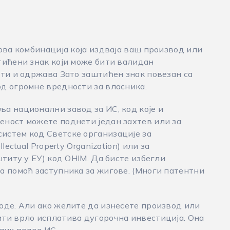
ова комбинација која издваја ваш производ или
тићени знак који може бити валидан
сти и одржава Зато заштићен знак повезан са
д огромне вредности за власника.
а национални завод за ИС, код које и
ност можете поднети један захтев или за
истем код Светске организације за
ectual Property Organization) или за
штиту у ЕУ) код OHIM. Да бисте избегли
а помоћ заступника за жигове. (Многи патентни
оде. Али ако желите да изнесете производ или
ти врло исплатива дугорочна инвестиција. Она