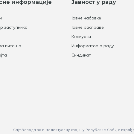
сне информације
Јавност у раду
и
Јавне набавке
р заступника
Јавне расправе
т
Конкурси
ћа питања
Информатор о раду
јта
Синдикат
Сајт Завода за интелектуалну својину Републике Србије израђ