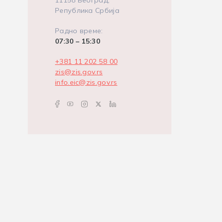
11158 Београд,
Република Србија
Радно време:
07:30 – 15:30
+381 11 202 58 00
zis@zis.gov.rs
info.eic@zis.gov.rs