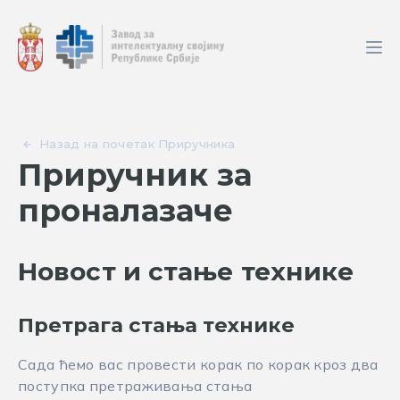
Назад на почетак Приручника
Приручник за
проналазаче
Новост и стање технике
Претрага стања технике
Сада ћемо вас провести корак по корак кроз два
поступка претраживања стања