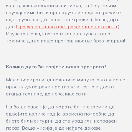
као професионални испитивач, па ће у неким
случајевима бити препоручљиво да затражите
од стручњака да за вас претражи. (Погледајте
део
Професионално претраживање патената
.)
Изузетак је кад постоји толико пуно стања
технике да се ваше претраживање брзо заврши!
Колико дуго ће трајати ваша претрага?
Може варирати од неколико минута, ако су ваше
прве кључне речи прецизне и постоји доста
стања технике, до неколико сати.
Најбољи савет је да морате бити спремни да
одвојите колико год је времена потребно да
бисте били сигурни да сте урадили исправан
посао. Ваша мисија је да нађете доказе