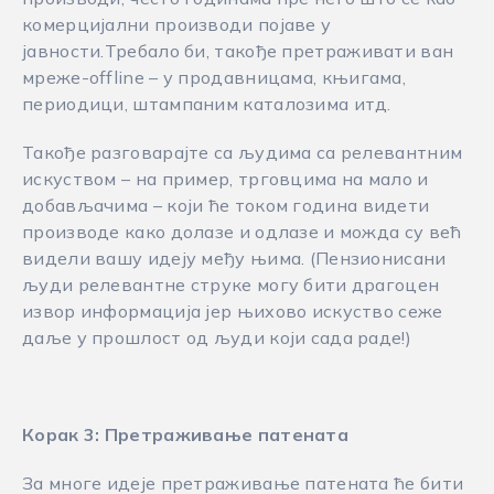
комерцијални производи појаве у
јавности.Требало би, такође претраживати ван
мреже-offline – у продавницама, књигама,
периодици, штампаним каталозима итд.
Такође разговарајте са људима са релевантним
искуством – на пример, трговцима на мало и
добављачима – који ће током година видети
производе како долазе и одлазе и можда су већ
видели вашу идеју међу њима. (Пензионисани
људи релевантне струке могу бити драгоцен
извор информација јер њихово искуство сеже
даље у прошлост од људи који сада раде!)
Корак 3: Претраживање патената
За многе идеје претраживање патената ће бити