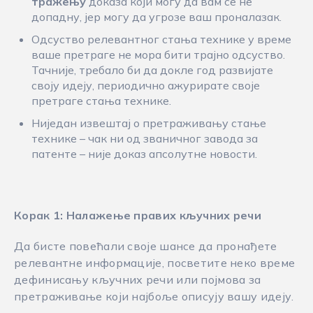
тражењу
доказа који могу да вам се не
допадну, јер могу да угрозе ваш проналазак.
Одсуство релевантног стања технике у време
ваше претраге не мора бити трајно одсуство.
Тачније, требало би да докле год развијате
своју идеју, периодично ажурирате своје
претраге стања технике.
Ниједан извештај о претраживању стање
технике – чак ни од званичног завода за
патенте – није доказ апсолутне новости.
Корак 1: Налажење правих кључних речи
Да бисте повећали своје шансе да пронађете
релевантне информације, посветите неко време
дефинисању кључних речи или појмова за
претраживање који најбоље описују вашу идеју.