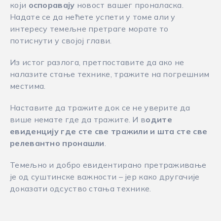
који
оспоравају
новост вашег проналаска.
Надате се да нећете успети у томе али у
интересу темељне претраге морате то
потиснути у својој глави.
Из истог разлога, претпоставите да ако не
налазите стање технике, тражите на погрешним
местима.
Наставите да тражите док се не уверите да
више немате где да тражите. И в
одите
евиденцију где сте све тражили и шта сте све
релевантно пронашли
.
Темељно и добро евидентирано претраживање
је од суштинске важности – јер како другачије
доказати одсуство стања технике.