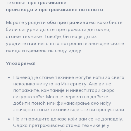
технике:
претраживање
производа и претраживање патената
.
Морате урадити
оба претраживањ
а како бисте
били сигурни да сте претражили детаљно,
стање технике. Такође, битно је да их
урадите
пре
него што потрошите значајне своте
новца и времена на своју идеју.
Упозорења!
Понекад je стање технике могуће наћи за свега
неколико минута на Интернету. Ако ви не
потражите, компаније и инвеститори скоро
сигурно хоће. Мало је вероватно да ћете
добити помоћ или финансирање ако нађу
значајно стање технике које сте ви пропустили.
Не игноришите доказе који вам се не допадају.
Сврха претраживања стања технике је у