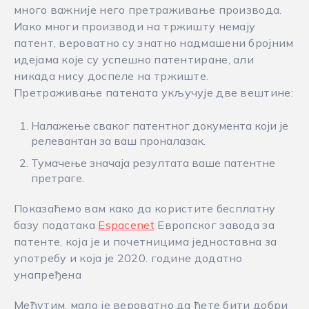
много важније него претраживање производа.
Иако многи производи на тржишту немају
патент, вероватно су знатно надмашени бројним
идејама које су успешно патентиране, али
никада нису доспеле на тржиште.
Претраживање патената укључује две вештине:
Налажење сваког патентног документа који је
релевантан за ваш проналазак.
Тумачење значаја резултата ваше патентне
претраге.
Показаћемо вам како да користите бесплатну
базу података
Espacenet
Европског завода за
патенте, која је и почетницима једноставна за
употребу и која је 2020. године додатно
унапређена
Међутим, мало је вероватно да ћете бити добри