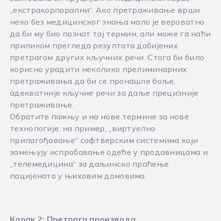
„екстракорпорални“. Ако претраживање врши
неко без медицинског знања мало је вероватно
да би му био познат тај термин, али може га наћи
приликом прегледа резултата добијених
претрагом других кључних речи. Стога би било
корисно урадити неколико прелиминарних
претраживања да би се пронашле боље,
адекватније кључне речи за даље прецизније
претраживање.
Обратите пажњу и на нове термине за нове
технологије: на пример, „виртуелно
прилагођавање“ софтверским системима који
замењују испробавање одеће у продавницама и
„телемедицина“ за даљинско праћење
пацијената у њиховим домовима.
Корак 2: Претрага производа