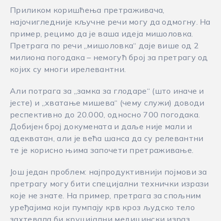
Приликом коришћења претраживача,
најочигледније кључне речи могу да одмогну. На
пример, рецимо да је ваша идеја мишоловка.
Претрага по речи „мишоловка“ даје више од 2
милиона погодака – немогућ број за претрагу од
којих су многи ирелевантни.
Али потрага за „замка за глодаре“ (што иначе и
јесте) и „хватање мишева“ (чему служи) доводи
респективно до 20.000, односно 700 погодака.
Добијен број докумената и даље није мали и
адекватан, али је већа шанса да су релевантни
те је корисно њима започети претраживање.
Још један проблем: најпродуктивнији појмови за
претрагу могу бити специјални технички изрази
које не знате. На пример, претрага за спољним
уређајима који пумпају крв кроз људско тело
захтевала би круцијални медицински израз