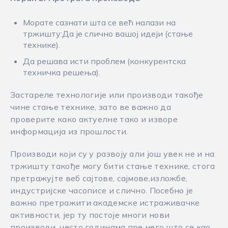
Морате сазнати шта се већ налази на
тржишту:Да је слично вашој идеји (стање
технике).
Да решава исти проблем (конкурентска
техничка решења).
Застареле технологије или производи такође
чине стање технике, зато ве важно да
проверите како актуелне тако и изворе
информација из прошлости.
Производи који су у развоју али још увек не и на
тржишту такође могу бити стање технике, стога
претражујте веб сајтове, сајмове,изложбе,
индустријске часописе и слично. Посебно је
важно претражити академске истраживачке
активности, јер ту постоје многи нови
производи, често годинама пре него што се као