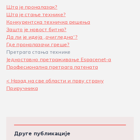
Шта је проналазак?
Шта је стање технике?
Конкурентска техничка решења
Зашто је новост битна?
Да ли је идеја „очигледна“?
Где проналазачи греше?
Претрага стања технике
Једноставно претраживање Espacenet-а
Професионална претрага патената
< Назад на све области и прву страну
Приручника
Друге публикације