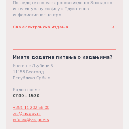
Погледајте сва електронска издања Завода за
интелектуалну својину и Едукативно
информативног центра.
Сва електронска издања
Имате додатна питања о издањима?
Кнегиње Љубице 5
11158 Београд,
Република Србија
Радно време:
07:30 – 15:30
+381 11 202 58 00
zis@zis.gov.rs
info.eic@zis.gov.rs