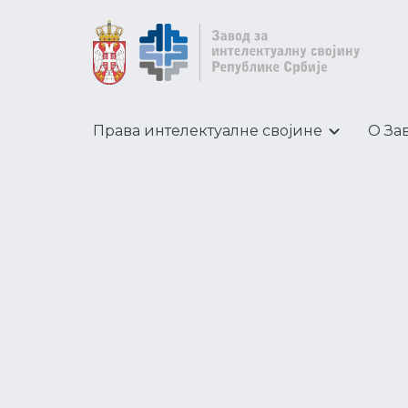
Права интелектуалне својине
О За