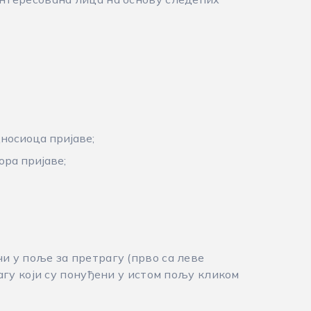
носиоца пријаве;
ора пријаве;
 у поље за претрагу (прво са леве
агу који су понуђени у истом пољу кликом