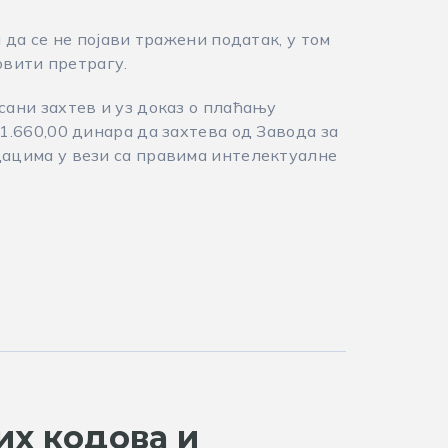
 да се не појави тражени податак, у том
овити претрагу.
ани захтев и уз доказ о плаћању
1.660,00 динара да захтева од Завода за
ацима у вези са правима интелектуалне
их кодова и