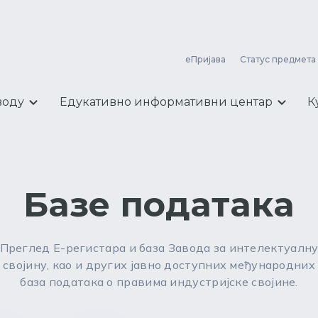
еПријава
Статус предмета
воду
Едукативно информативни центар
К
Базе података
Преглед Е-регистара и база Завода за интелектуалн
својину, као и других јавно доступних међународних
база података о правима индустријске својине.