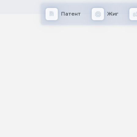
Патент
Жиг