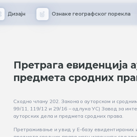
Дизајн
Ознаке географског порекла
Претрага евиденција а
предмета сродних пра
Сходно члану 202. Закона о ауторском и сродним 
99/11, 119/12 и 29/16 – одлука УС) Завод за ин
ауторских дела и предмета сродних права.
Претраживање и увид у Е-базу евидентираних 
предмета сродних права могу извршити сва заи