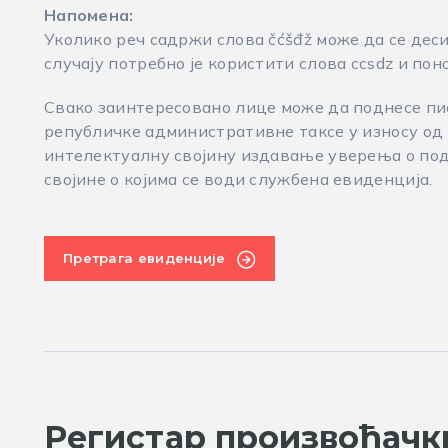
Напомена:
Уколико реч садржи слова čćšđž може да се деси
случају потребно је користити слова ccsdz и пон
Свако заинтересовано лице може да поднесе пис
републичке административне таксе у износу од 
интелектуалну својину издавање уверења о под
својине о којима се води службена евиденција.
Претрага евиденције
Регистар произвођачк