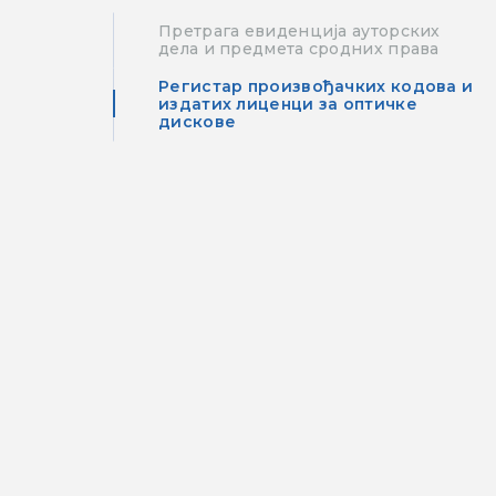
Претрага евиденција ауторских
дела и предмета сродних права
Регистар произвођачких кодова и
издатих лиценци за оптичке
дискове