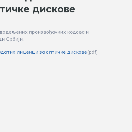
птичке дискове
 додељених произвођачких кодова и
и Србији.
здатих лиценци за оптичке дискове
(pdf)