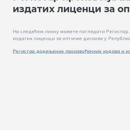
издатих лиценци за о
На следећем линку можете погледати Регистар
издатих лиценци за оптичке дискове у Републиц
Регистар додељених произвођачких кодова и и