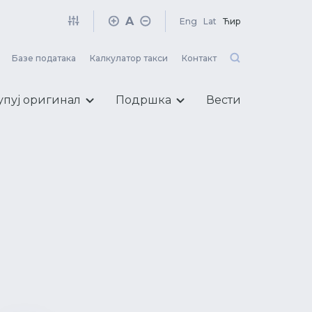
A
Eng
Lat
Ћир
Базе података
Калкулатор такси
Контакт
упуј оригинал
Подршка
Вести
у