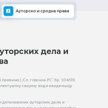
Ауторскo и сродна права
уторских дела и
ва
правима („Сл. гласник РС”,бр. 104/09,
телектуалну својину води евиденцију
и депонованих ауторских дела и
нтересована лица на основу следећих