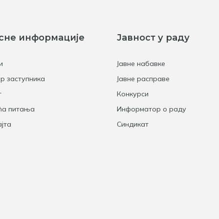
сне информације
Јавност у раду
и
Јавне набавке
р заступника
Јавне расправе
т
Конкурси
ћа питања
Информатор о раду
јта
Синдикат