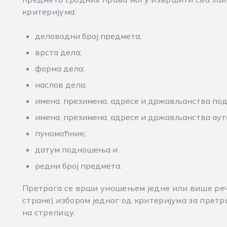
критеријума:
деловодни број предмета;
врста дела;
форма дела;
наслов дела;
имена, презимена, адресе и држављанства под
имена, презимена, адресе и држављанства аут
пуномоћник;
датум подношења и
редни број предмета.
Претрага се врши уношењем једне или више речи
стране) избором једног од критеријума за претр
на стрелицу.